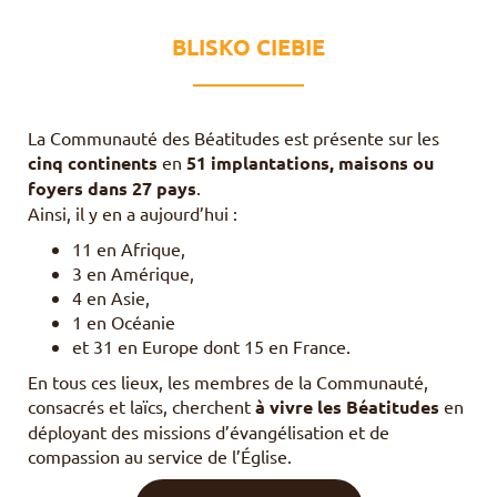
BLISKO CIEBIE
La Communauté des Béatitudes est présente sur les
cinq continents
en
51
implantations, maisons ou
foyers dans 27 pays
.
Ainsi, il y en a aujourd’hui :
11 en Afrique,
3 en Amérique,
4 en Asie,
1 en Océanie
et 31 en Europe dont 15 en France.
En tous ces lieux, les membres de la Communauté,
consacrés et laïcs, cherchent
à vivre les Béatitudes
en
déployant des missions d’évangélisation et de
compassion au service de l’Église.