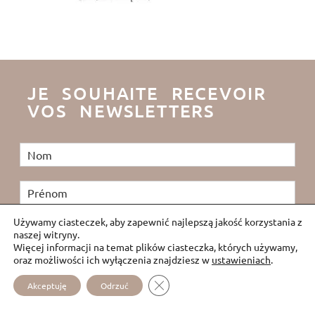
JE SOUHAITE RECEVOIR
VOS NEWSLETTERS
Używamy ciasteczek, aby zapewnić najlepszą jakość korzystania z
naszej witryny.
Więcej informacji na temat plików ciasteczka, których używamy,
oraz możliwości ich wyłączenia znajdziesz w
ustawieniach
.
ZAMKNIJ PANEL POWIADOMIEŃ 
Akceptuję
Odrzuć
J'ai lu et j'accepte les
conditions d'utilisation de mes