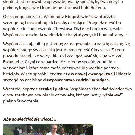
siebie. Jest to również uprzywilejowany sposób, by świadczyć o
pięknie, bogactwie i komplementarności ludu Bożego.
Od samego początku Wspólnota Błogosławieństw otaczała
szczególną troską ubogich i osoby cierpiące. Pragnęła nieść im
współczucie i pocieszenie Chrystusa. Dlatego bardzo wcześnie
Wspólnota rozwinęła wiele dzieł charytatywnych i humanitarnych.
Wspólnota czuje pilną potrzebę zareagowania na największą nędzę
współczesnego świata, jaką jest nieznajomość Chrystusa. Z tego
powodu pragnie ze wszystkich sił zaangażować się, aby szerzyć
Ewangelię. Czyni to w bardzo różnorodny sposób, zgodnie z
wezwaniami, które sama może odczuwać lub według potrzeb
Kościoła. W ten sposób uczestniczy
w nowej ewangelizacji
i kładzie
szczególny nacisk na
duszpasterstwo rodzin i młodych
.
Wreszcie, poprzez
sztukę i piękno
, Wspólnota chce dać świadectwo
o powszechnym powołaniu człowieka, którym jest „wyśpiewać”
piękno Stworzenia.
Aby dowiedzieć się więcej…