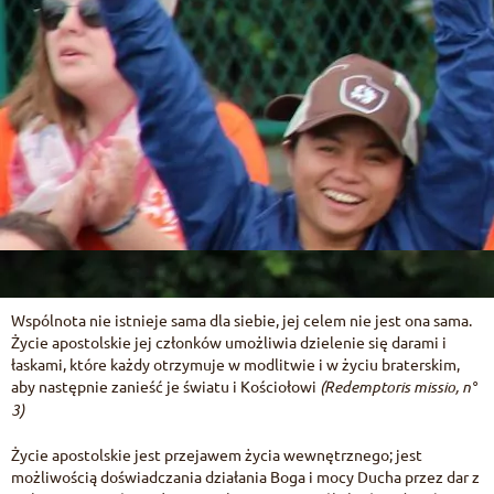
HU
Jedność chrześcijan
Życie z Maryją
Wspólnota nie istnieje sama dla siebie, jej celem nie jest ona sama.
Życie apostolskie jej członków umożliwia dzielenie się darami i
łaskami, które każdy otrzymuje w modlitwie i w życiu braterskim,
aby następnie zanieść je światu i Kościołowi
(Redemptoris missio,
n°
3)
Życie apostolskie jest przejawem życia wewnętrznego; jest
możliwością doświadczania działania Boga i mocy Ducha przez dar z