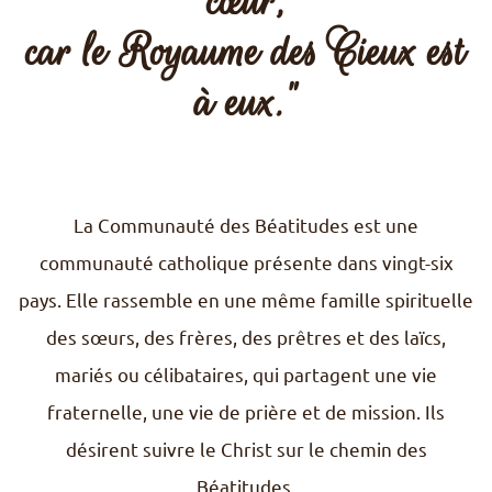
cœur,
Pèlerinages
car le Royaume des Cieux est
FR
S’engager – missions
à eux."
EN
DE
Nourrir sa vie spirituelle
IT
Du temps pour Dieu
PL
PT
ES
HU
La Communauté des Béatitudes est une
communauté catholique présente dans vingt-six
pays. Elle rassemble en une même famille spirituelle
des sœurs, des frères, des prêtres et des laïcs,
mariés ou célibataires, qui partagent une vie
fraternelle, une vie de prière et de mission. Ils
désirent suivre le Christ sur le chemin des
Béatitudes.