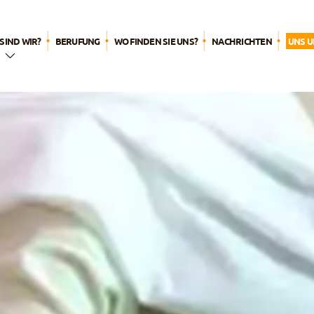
SIND WIR?
BERUFUNG
WO FINDEN SIE UNS?
NACHRICHTEN
UNS 
wenigen
ten
 Name
ere
chichte
er Ruf
ere
itualität
stolisches
en
 Familie