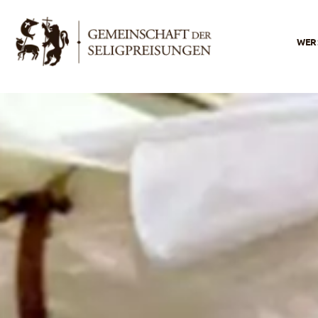
WER 
In 
Wor
Der
Uns
Ges
Uns
Uns
Spir
Apo
Leb
Die
der