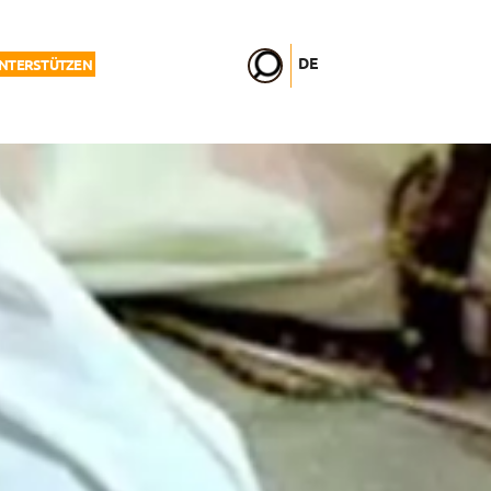
DE
UNTERSTÜTZEN
FR
EN
IT
PL
PT
ES
HU