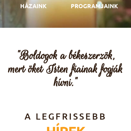
HÁZAINK
PROGRAMJAINK
"Boldogok a békeszerzök,
mert öket Isten fiainak fogják
hívni."
A LEGFRISSEBB
HÍREK