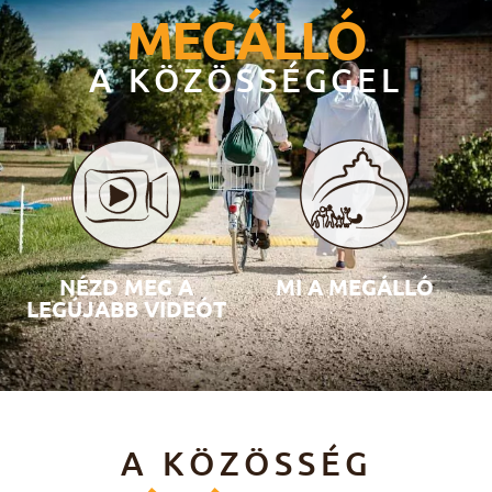
MEGÁLLÓ
A KÖZÖSSÉGGEL
NÉZD MEG A
MI A MEGÁLLÓ
LEGÚJABB VIDEÓT
A KÖZÖSSÉG