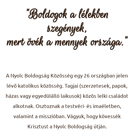
"Boldogok a lélekben
HU
szegények,
FR
EN
DE
mert övék a mennyek országa."
IT
PL
PT
ES
A Nyolc Boldogság Közösség egy 26 országban jelen
lévő katolikus közösség. Tagjai (szerzetesek, papok,
házas vagy egyedülálló laikusok) közös lelki családot
alkotnak. Osztoznak a testvéri- és imaéletben,
valamint a misszióban. Vágyuk, hogy kövessék
Krisztust a Nyolc Boldogság útján.