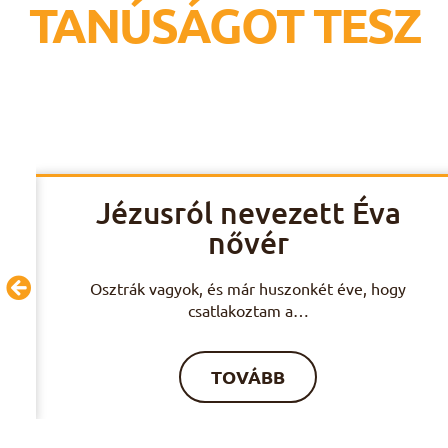
TANÚSÁGOT TESZ
Jézusról nevezett Éva
nővér
 9
Osztrák vagyok, és már huszonkét éve, hogy
csatlakoztam a…
TOVÁBB