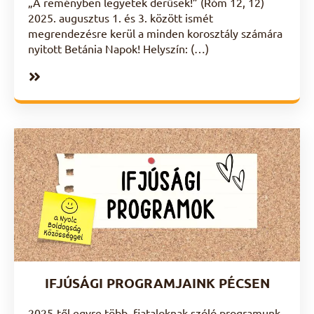
„A reményben legyetek derűsek!” (Róm 12, 12)
2025. augusztus 1. és 3. között ismét
megrendezésre kerül a minden korosztály számára
nyitott Betánia Napok! Helyszín: (…)
IFJÚSÁGI PROGRAMJAINK PÉCSEN
2025-től egyre több, fiataloknak szóló programunk