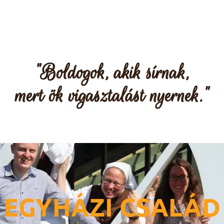
"Boldogok, akik sírnak,
mert ök vigasztalást nyernek."
EGYHÁZI CSALÁD