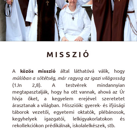
MISSZIÓ
A
közös misszió
által láthatóvá válik, hogy
múlóban a sötétség, már ragyog az igazi világosság
(1Jn 2,8). A testvérek mindannyian
megtapasztalják, hogy ha ott vannak, ahová az Úr
hívja őket, a kegyelem erejével szeretetet
árasztanak a világban. Misszióik: gyerek- és ifjúsági
táborok vezetői, egyetemi oktatók, plébánosok,
kegyhelyek igazgatói, lelkigyakorlatokon és
rekollekciókon prédikálnak, iskolalelkészek, stb.