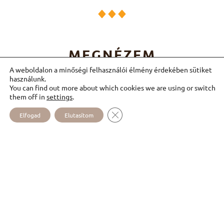
MEGNÉZEM
MÉG
A weboldalon a minőségi felhasználói élmény érdekében sütiket
használunk.
You can find out more about which cookies we are using or switch
them off in
settings
.
CLOSE GDPR COOKIE BANNER
Elfogad
Elutasítom
A NŐVÉREK
MEGNÉZEM