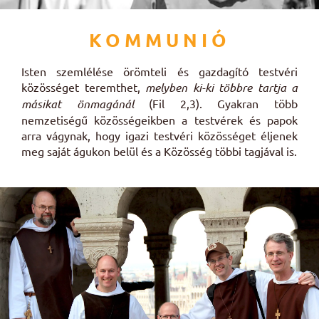
KOMMUNIÓ
Isten szemlélése örömteli és gazdagító testvéri
közösséget teremthet,
melyben ki-ki többre tartja a
másikat önmagánál
(Fil 2,3). Gyakran több
nemzetiségű közösségeikben a testvérek és papok
arra vágynak, hogy igazi testvéri közösséget éljenek
meg saját águkon belül és a Közösség többi tagjával is.