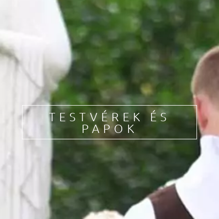
HU
FR
EN
DE
IT
PL
PT
ES
TESTVÉREK ÉS
PAPOK