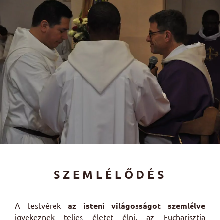
SZEMLÉLŐDÉS
A testvérek
az isteni világosságot szemlélve
igyekeznek teljes életet élni, az Eucharisztia