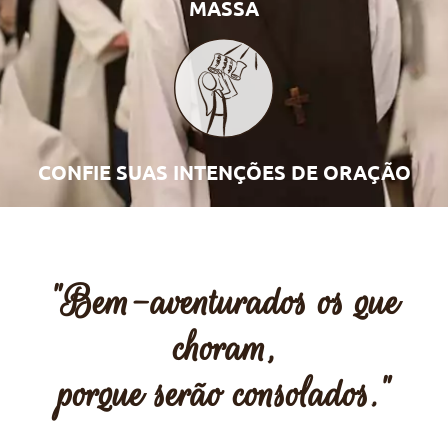
MASSA
CONFIE SUAS INTENÇÕES DE ORAÇÃO
"Bem-aventurados os que
choram,
porque serão consolados."​