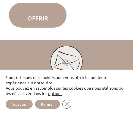
OFFRIR
Nous utilisons des cookies pour vous offrir la meilleure
JE SOUHAITE RECEVOIR
expérience sur notre site.
VOS MAILS DE NOUVELLES
Vous pouvez en savoir plus sur les cookies que nous utilisons ou
les désactiver dans les
options
.
*Vous pouvez vous désabonner à tout moment en bas de chaque
email
(
lire la politique de confidentialité
).
FERMER LA BANNIÈRE DES COOKI
Accepter
Refuser