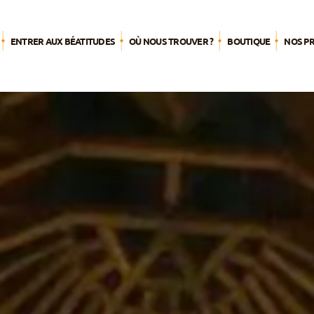
ENTRER AUX BÉATITUDES
OÙ NOUS TROUVER ?
BOUTIQUE
NOS P
L’été 
Agend
Par pub
Pèleri
S’engag
mission
Nourrir 
spiritue
Du tem