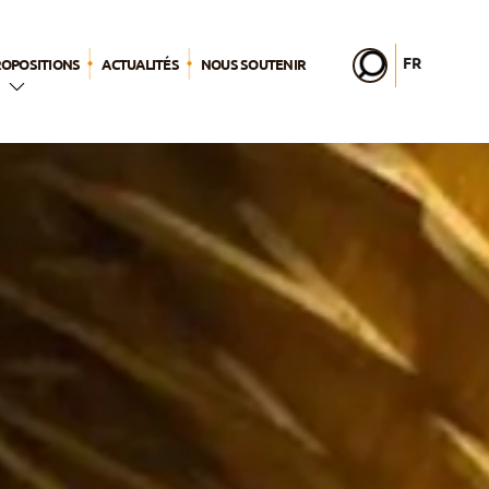
FR
ROPOSITIONS
ACTUALITÉS
NOUS SOUTENIR
EN
DE
IT
2026
PL
PT
a
ES
lic
HU
nages
er –
s
sa vie
lle
ps pour Dieu