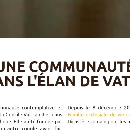
UNE COMMUNAUT
NS L'ÉLAN DE VAT
munauté contemplative et
Depuis le 8 décembre 20
u Concile Vatican II et dans
Famille ecclésiale de vie 
que. Elle a été fondée par
Dicastère romain pour les I
un autre couple, ayant fait