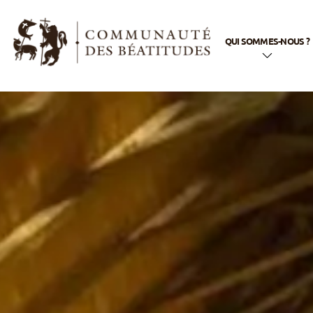
QUI SOMMES-NOUS ?
En quelques mots
Notre nom
Notre histoire
Notre appel
Notre spiritualité
Notre vie
apostolique
La famille
Béatitudes