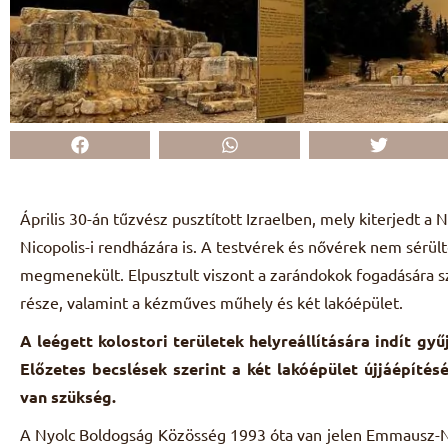
Április 30-án tűzvész pusztított Izraelben, mely kiterjedt
Nicopolis-i rendházára is. A testvérek és nővérek nem sérül
megmenekült. Elpusztult viszont a zarándokok fogadására s
része, valamint a kézműves műhely és két lakóépület.
A leégett kolostori területek helyreállítására indít gy
Előzetes becslések szerint a két lakóépület újjáépítésé
van szükség.
A Nyolc Boldogság Közösség 1993 óta van jelen Emmausz-Ni