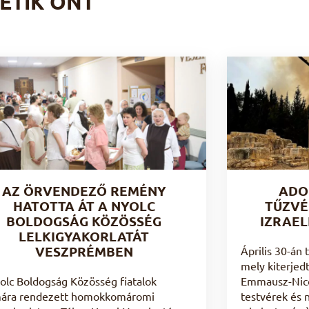
ETIK ÖNT
AZ ÖRVENDEZŐ REMÉNY
ADO
HATOTTA ÁT A NYOLC
TŰZVÉ
BOLDOGSÁG KÖZÖSSÉG
IZRAEL
LELKIGYAKORLATÁT
VESZPRÉMBEN
Április 30-án 
mely kiterjed
olc Boldogság Közösség fiatalok
Emmausz-Nicop
ára rendezett homokkomáromi
testvérek és 