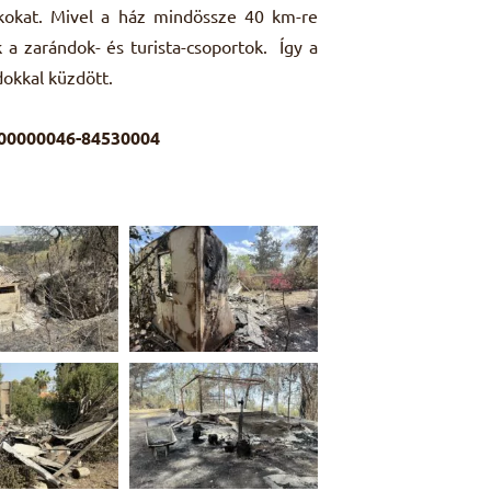
okokat. Mivel a ház mindössze 40 km-re
 a zarándok- és turista-csoportok. Így a
okkal küzdött.
-00000046-84530004