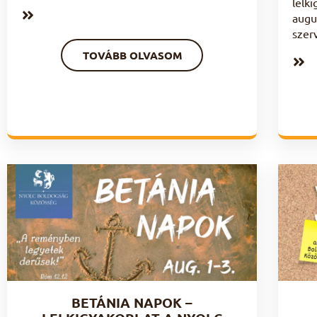
lelk
augu
szer
TOVÁBB OLVASOM
BETÁNIA NAPOK –