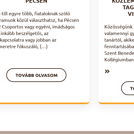
PÉCSEN
KÖZLE
TAG
VI
-től egyre több, fiataloknak szóló
ramunk közül választhatsz, ha Pécsen
z! Csoportos vagy egyéni, imádságos
Közösségünk f
 inkább beszélgetős, az
valamennyi gy
nkapcsolatra vagy jobban az
tanártól, aki
meretre fókuszáló, (…)
fenntartásáb
Szent Benede
Kollégiumban
TOVÁBB OLVASOM
T