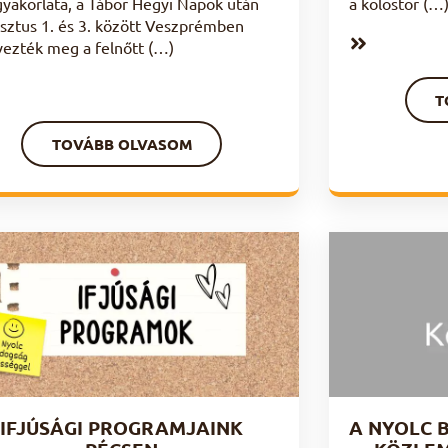
igyakorlata, a Tábor Hegyi Napok után
a kolostor (…
sztus 1. és 3. között Veszprémben
vezték meg a felnőtt (…)
T
TOVÁBB OLVASOM
IFJÚSÁGI PROGRAMJAINK
A NYOLC 