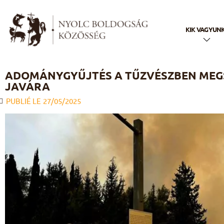
KIK VAGYUN
Röviden
ADOMÁNYGYŰJTÉS A TŰZVÉSZBEN MEGS
JAVÁRA
A nevünk
PUBLIÉ LE
27/05/2025
Történetün
Hivatásunk
Lelkiségün
Apostoli
életünk
A Nyolc
Boldogság
Családja