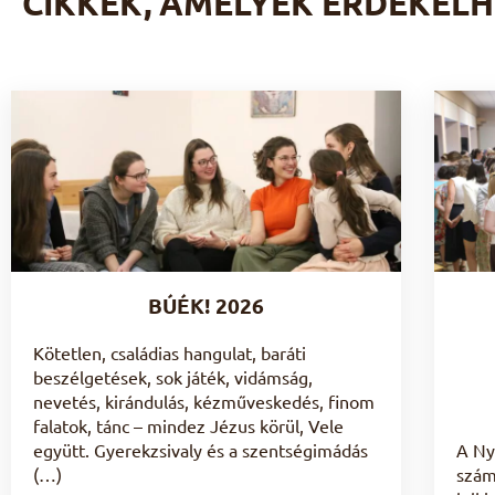
CIKKEK, AMELYEK ÉRDEKELH
BÚÉK! 2026
Kötetlen, családias hangulat, baráti
beszélgetések, sok játék, vidámság,
nevetés, kirándulás, kézműveskedés, finom
falatok, tánc – mindez Jézus körül, Vele
együtt. Gyerekzsivaly és a szentségimádás
A Ny
(…)
szám