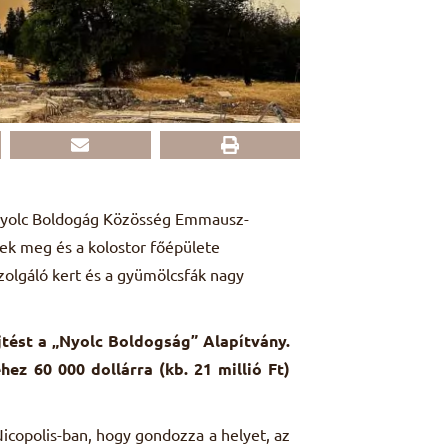
 a Nyolc Boldogág Közösség Emmausz-
tek meg és a kolostor főépülete
zolgáló kert és a gyümölcsfák nagy
űjtést a „Nyolc Boldogság” Alapítvány.
hez 60 000 dollárra (kb. 21 millió Ft)
copolis-ban, hogy gondozza a helyet, az