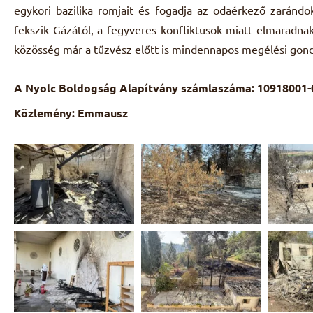
egykori bazilika romjait és fogadja az odaérkező zaránd
fekszik Gázától, a fegyveres konfliktusok miatt elmaradnak
közösség már a tűzvész előtt is mindennapos megélési gond
A Nyolc Boldogság Alapítvány számlaszáma: 10918001
Közlemény: Emmausz