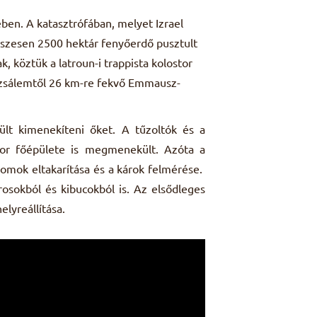
ben. A katasztrófában, melyet Izrael
sszesen 2500 hektár fenyőerdő pusztult
, köztük a latroun-i trappista
kolostor
uzsálemtől
26 km-re fekvő Emmausz-
lt kimenekíteni őket. A tűzoltók és a
or főépülete is megmenekült. Azóta a
romok eltakarítása és a károk felmérése.
sokból és kibucokból is. Az elsődleges
lyreállítása.