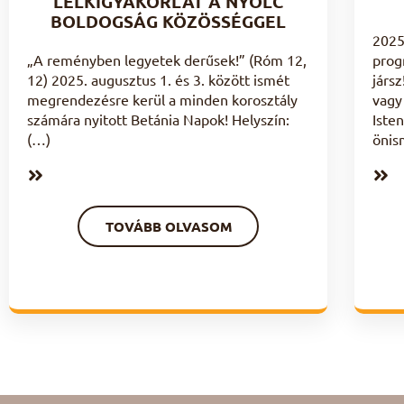
LELKIGYAKORLAT A NYOLC
BOLDOGSÁG KÖZÖSSÉGGEL
2025
„A reményben legyetek derűsek!” (Róm 12,
prog
12) 2025. augusztus 1. és 3. között ismét
járs
megrendezésre kerül a minden korosztály
vagy
számára nyitott Betánia Napok! Helyszín:
Iste
(…)
önis
TOVÁBB OLVASOM