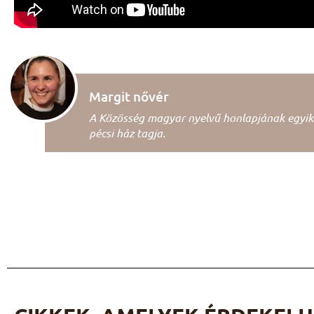
Margit nővér
A Közösség magyar nyelvű honlapjának egyik s
pécsi ház tagja.