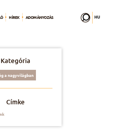
HU
LÓ
HÍREK
ADOMÁNYOZÁS
FR
EN
DE
IT
PL
PT
Kategória
ES
g a nagyvilágban
Címke
nk