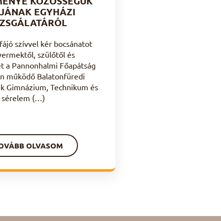
MÉNYE KÖZÖSSÉGÜK
JÁNAK EGYHÁZI
ZSGÁLATÁRÓL
ájó szívvel kér bocsánatot
ermektől, szülőtől és
ket a Pannonhalmi Főapátság
an működő Balatonfüredi
k Gimnázium, Technikum és
 sérelem (…)
OVÁBB OLVASOM