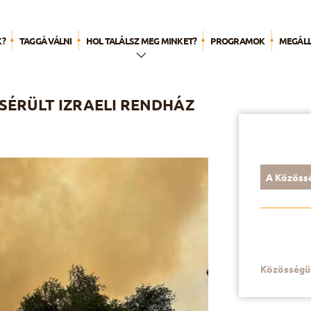
K?
TAGGÁ VÁLNI
HOL TALÁLSZ MEG MINKET?
PROGRAMOK
MEGÁL
HÁZAINK
ÉRÜLT IZRAELI RENDHÁZ
ELNYERT PÁLYÁZATOK
k
A Közössé
k
Közösségü