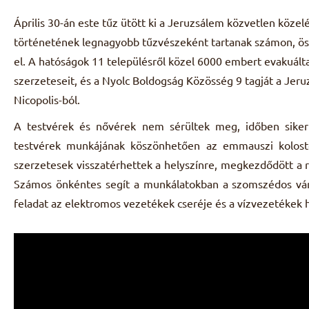
Április 30-án este tűz ütött ki a Jeruzsálem közvetlen
közelé
történetének legnagyobb tűzvészeként
tartanak számon, ö
el. A hatóságok 11
településről közel 6000 embert evakuáltak
szerzeteseit, és a Nyolc Boldogság Közösség 9 tagját a Jer
Nicopolis-ból.
A testvérek és nővérek nem sérültek meg, időben sikerü
testvérek munkájának köszönhetően az emmauszi kolost
szerzetesek visszatérhettek a helyszínre, megkezdődött a 
Számos önkéntes segít a munkálatokban a szomszédos váro
feladat az elektromos vezetékek cseréje és a vízvezetékek he