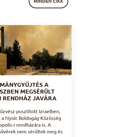
MINDEN CIKK
MÁNYGYŰJTÉS A
SZBEN MEGSÉRÜLT
I RENDHÁZ JAVÁRA
tűzvész pusztított Izraelben,
t a Nyolc Boldogág Közösség
olis-i rendházára is. A
nővérek nem sérültek meg és