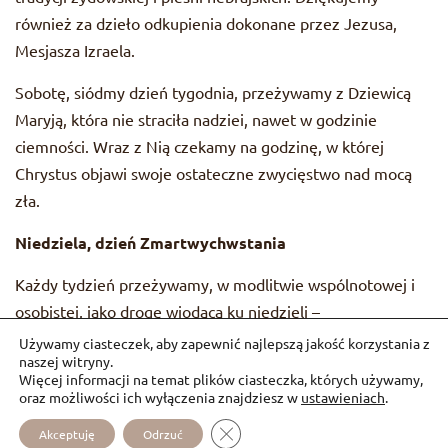
również za dzieło odkupienia dokonane przez Jezusa,
Mesjasza Izraela.
Sobotę, siódmy dzień tygodnia, przeżywamy z Dziewicą
Maryją, która nie straciła nadziei, nawet w godzinie
ciemności. Wraz z Nią czekamy na godzinę, w której
Chrystus objawi swoje ostateczne zwycięstwo nad mocą
zła.
Niedziela, dzień Zmartwychwstania
Każdy tydzień przeżywamy, w modlitwie wspólnotowej i
osobistej, jako drogę wiodącą ku niedzieli –
Zmartwychwstania Pańskiego. Wchodzimy w tę tajemnicę
Używamy ciasteczek, aby zapewnić najlepszą jakość korzystania z
naszej witryny.
w sobotni wieczór, przez celebrowanie Nieszporów
Więcej informacji na temat plików ciasteczka, których używamy,
Zmartwychwstania i przez wspólną uroczystą kolację, po
oraz możliwości ich wyłączenia znajdziesz w
ustawieniach
.
której są tańce Izraelskie. W taki sposób wyrażamy naszą
ZAMKNIJ PANEL POWIADOMIEŃ 
Akceptuję
Odrzuć
radość i dziękczynienie.