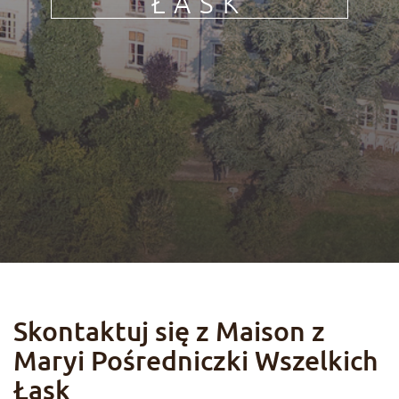
ŁASK
HU
Jedność chrześcijan
Życie z Maryją
Skontaktuj się z Maison z
Maryi Pośredniczki Wszelkich
Łask