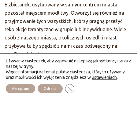
Elżbietanek, usytuowany w samym centrum miasta,
pozostał miejscem modlitwy. Otworzył się również na
przyjmowanie tych wszystkich, którzy pragną przeżyć
rekolekcje tematyczne w grupie lub indywidualne. Wiele
osób z naszego miasta, okolicznych osiedli i miast
przybywa tu by spędzić z nami czas poświęcony na
modlitwę i duchowe rozmowy.
Używamy ciasteczek, aby zapewnić najlepszą jakość korzystania z
naszej witryny.
Poza proponowanymi w naszym domu spotkaniami,
Więcej informacji na temat plików ciasteczka, których używamy,
prowadzimy też rekolekcje i wieczory modlitwy dla
oraz możliwości ich wyłączenia znajdziesz w
ustawieniach
.
parafii, młodzieży i różnych ugrupowań na teranie naszej
Zamknij panel powiadomień o cias
Akceptuję
Odrzuć
diecezji i w różnych miejscach całej Polski.
Nazwa domu, otrzymana w modlitwie „Dom Jezusa
Miłosiernego” powierza nam określoną misję duchową:
przeżywać i głosić Miłość Miłosierną Boga wszystkim,
których Pan stawia na naszej drodze.