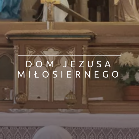
Jedność chrześcijan
Życie z Maryją
DOM JEZUSA
MIŁOSIERNEGO