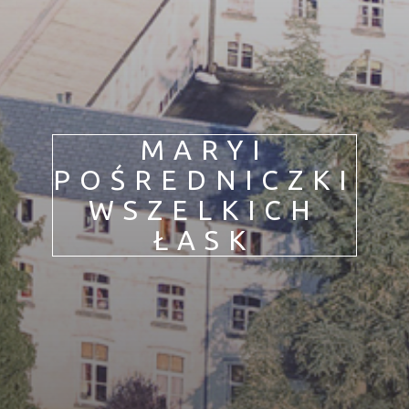
Jedność chrześcijan
Życie z Maryją
MARYI
POŚREDNICZKI
WSZELKICH
ŁASK