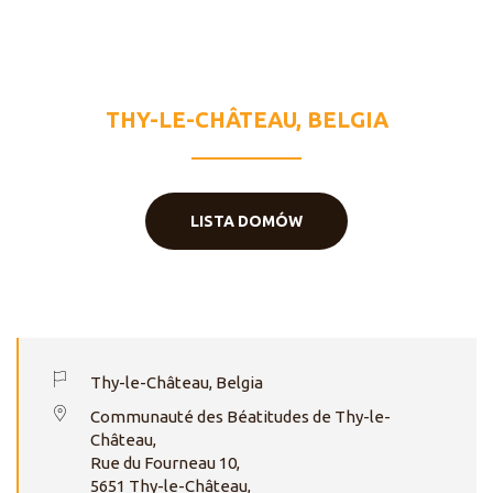
POŚREDNICZKI
WSZELKICH
ŁASK
THY-LE-CHÂTEAU, BELGIA
LISTA DOMÓW
Thy-le-Château, Belgia
Communauté des Béatitudes de Thy-le-
Château,
Rue du Fourneau 10,
5651 Thy-le-Château,