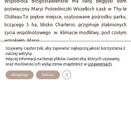
Wspólnota Błogosławieństw ma swój belgijski dom
poświęcony Maryi Pośredniczki Wszelkich Łask w Thy-le
Château.To piękne miejsce, usytuowane pośrodku parku,
liczącego 5 ha, blisko Charleroi, przyjmuje złaknionych
życia wspólnotowego w klimacie modlitwy, pod czułym
wzrokiem Maryi.
Używamy ciasteczek, aby zapewnić najlepszą jakość korzystania z
Wspólnota zaprasza na rekolekcje głoszoneprzez cały
naszej witryny.
Więcej informacji na temat plików ciasteczka, których używamy,
rok, indywidualne pobyty, pielgrzymki.
oraz możliwości ich wyłączenia znajdziesz w
ustawieniach
.
Można zakosztować życia wspólnotowego oraz
Zamknij panel powiadomień o cias
Akceptuję
Odrzuć
modlitwy liturgicznej, czasu wewnętrznej ciszy, jak i
rodzinnych momentów, gdzie młodzi i dzieci mają swoje
ważne miejsce.