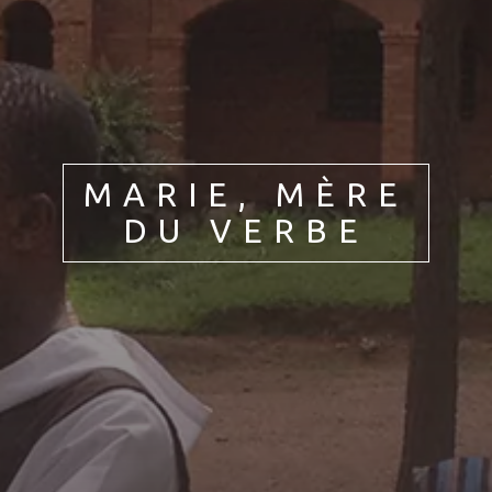
Jedność chrześcijan
Życie z Maryją
MARIE, MÈRE
DU VERBE