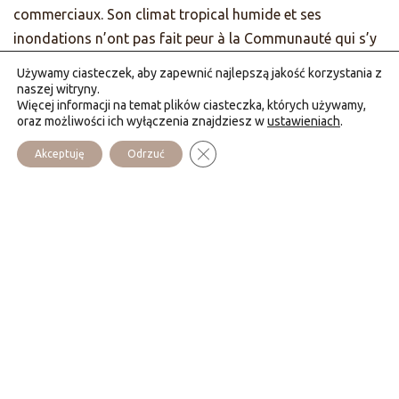
commerciaux. Son climat tropical humide et ses
inondations n’ont pas fait peur à la Communauté qui s’y
est installée en 1985.
Używamy ciasteczek, aby zapewnić najlepszą jakość korzystania z
naszej witryny.
Elle y propose de nombreux week-ends spirituels, des
Więcej informacji na temat plików ciasteczka, których używamy,
oraz możliwości ich wyłączenia znajdziesz w
ustawieniach
.
retraites, des temps de formation pour les groupes de
prière. Des missions ponctuelles d’évangélisation, etc. Un
Zamknij panel powiadomień o cias
Akceptuję
Odrzuć
dispensaire et un beau chemin de croix attirent bien des
personnes. La Communauté y cultive un grand potager, et
s’occupe d’un élevage de porcs et de poules.