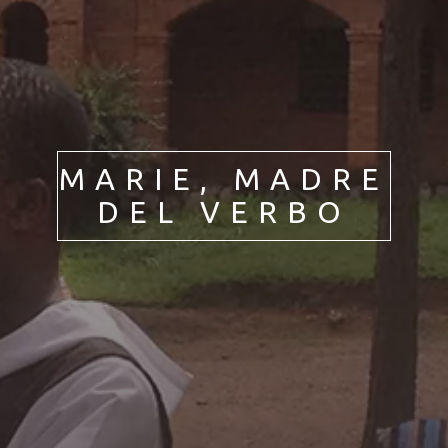
PL
PT
ES
HU
MARIE, MADRE
DEL VERBO