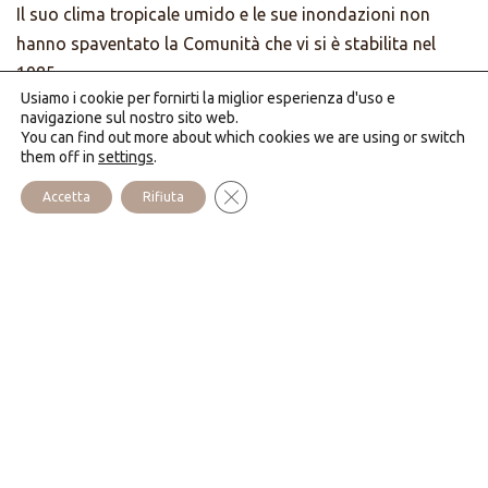
Il suo clima tropicale umido e le sue inondazioni non
hanno spaventato la Comunità che vi si è stabilita nel
1985.
Usiamo i cookie per fornirti la miglior esperienza d'uso e
La Comunità propone numerosi week-end spirituali, ritiri,
navigazione sul nostro sito web.
You can find out more about which cookies we are using or switch
tempi di formazione per i gruppi di preghiera.
them off in
settings
.
Delle missioni di evangelizzazione, un dispensario e una
Close GDPR Cookie Banner
Accetta
Rifiuta
bella via crucis attirano numerose persone. La Comunità
inoltre vi coltiva un grande orto e si occupa di un
allevamento di maiali e di galline.