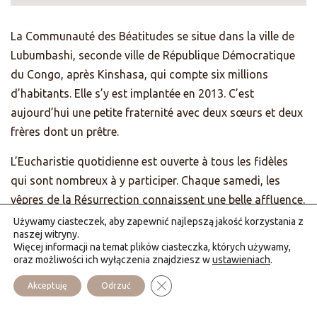
La Communauté des Béatitudes se situe dans la ville de
Lubumbashi, seconde ville de République Démocratique
du Congo, après Kinshasa, qui compte six millions
d’habitants. Elle s’y est implantée en 2013. C’est
aujourd’hui une petite fraternité avec deux sœurs et deux
frères dont un prêtre.
L’Eucharistie quotidienne est ouverte à tous les fidèles
qui sont nombreux à y participer. Chaque samedi, les
vêpres de la Résurrection connaissent une belle affluence.
Le foyer anime aussi des après-midis spirituels à thème
Używamy ciasteczek, aby zapewnić najlepszą jakość korzystania z
naszej witryny.
chaque dernier samedi du mois. Le dimanche, la
Więcej informacji na temat plików ciasteczka, których używamy,
Communauté accueille différents groupes pour des
oraz możliwości ich wyłączenia znajdziesz w
ustawieniach
.
récollections.
Zamknij panel powiadomień o cias
Akceptuję
Odrzuć
Enfin la Communauté sort de ses murs… Elle répond