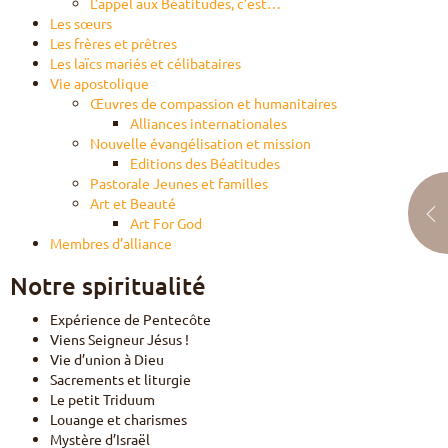
L’appel aux Béatitudes, c’est…
Les sœurs
Les frères et prêtres
Les laïcs m
ariés
et célibataires
Vie apostolique
Œuvres de compassion et humanitaires
Alliances internationales
Nouvelle évangélisation et mission
Editions des Béatitudes
Pastorale Jeunes et familles
Art et Beauté
Art For God
Membres d’alliance
Notre spiritualité
Expérience de Pentecôte
Viens Seigneur Jésus !
Vie d’union à Dieu
Sacrements et liturgie
Le petit Triduum
Louange et charismes
Mystère d’Israël