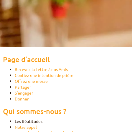
HU
FR
EN
DE
IT
PL
PT
Page d’accueil
ES
Recevez la Lettre à nos Amis
Confiez une intention de prière
Offrez une messe
Partager
S’engager
Donner
Qui sommes-nous ?
Les Béatitudes
Notre appel