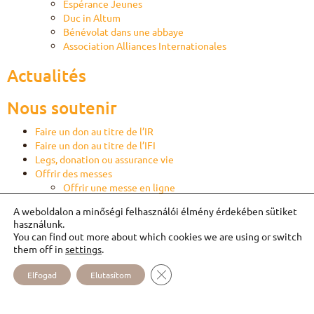
Espérance Jeunes
Duc in Altum
Bénévolat dans une abbaye
Association Alliances Internationales
Actualités
Nous soutenir
Faire un don au titre de l’IR
Faire un don au titre de l’IFI
Legs, donation ou assurance vie
Offrir des messes
Offrir une messe en ligne
Partager
A weboldalon a minőségi felhasználói élmény érdekében sütiket
S’engager
használunk.
Prier
You can find out more about which cookies we are using or switch
them off in
settings
.
Mentions légales
CLOSE GDPR COOKIE BANNER
Elfogad
Elutasítom
Contact