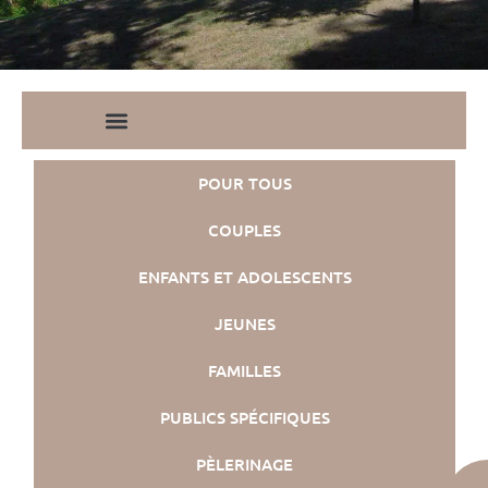
Pèlerinages
FR
S’engager – missions
EN
DE
Nourrir sa vie spirituelle
IT
Du temps pour Dieu
PL
PT
POUR TOUS
ES
HU
COUPLES
ENFANTS ET ADOLESCENTS
JEUNES
FAMILLES
PUBLICS SPÉCIFIQUES
PÈLERINAGE