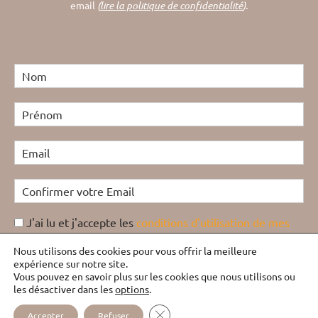
email
(
lire la politique de confidentialité
).
J'ai lu et j'accepte les
conditions d'utilisation de mes
données personnelles
et j'accepte d'être recontacté(e)
Nous utilisons des cookies pour vous offrir la meilleure
dans le cadre de cet échange
expérience sur notre site.
Vous pouvez en savoir plus sur les cookies que nous utilisons ou
Anti-spam 12+5 = ?
les désactiver dans les
options
.
FERMER LA BANNIÈRE DES COOKI
Accepter
Refuser