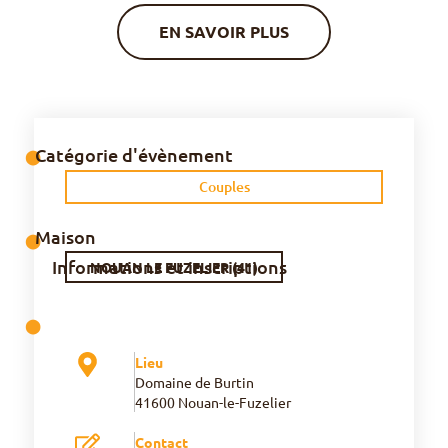
EN SAVOIR PLUS
Catégorie d'évènement
⬤
Couples
Maison
⬤
Informations et inscriptions
NOUAN LE FUZELIER (41)
⬤
Lieu
Domaine de Burtin
41600 Nouan-le-Fuzelier
Contact