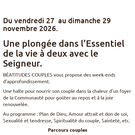
Pèlerinages
FR
S’engager – missions
Du vendredi 27 au dimanche 29
EN
novembre 2026.
DE
Nourrir sa vie spirituelle
IT
Une plongée dans l’Essentiel
Du temps pour Dieu
PL
PT
de la vie à deux avec le
ES
HU
Seigneur.
BÉATITUDES COUPLES vous propose des week-ends
d’approfondissement.
Une halte pour nourrir son couple dans la chaleur d’un foyer
de la Communauté pour goûter au repos et à la joie
renouvelée.
Au programme : Plan de Dieu, Amour attrait et don de soi,
Sexualité et tendresse, Spiritualité du couple, Sainteté, etc.
Parcours couples