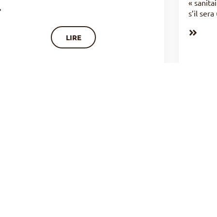
« sanita
s’il ser
LIRE
MAIS L’ESPRIT SAINT, QUI EST-IL ?
L’
VÉRIF