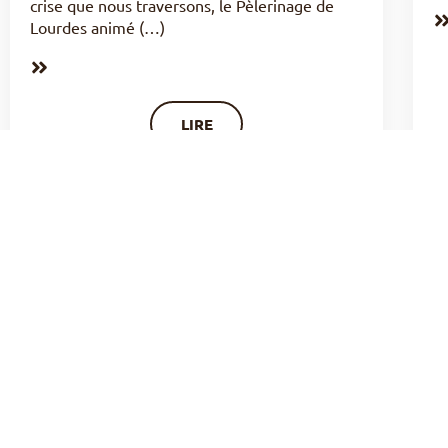
crise que nous traversons, le Pèlerinage de
Lourdes animé (…)
LIRE
RESSOURCEZ-VOUS AVEC LES
GRANDS MOMENTS DU PÉLÉ