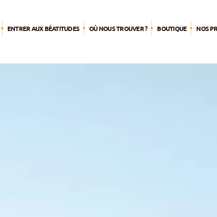
ENTRER AUX BÉATITUDES
OÙ NOUS TROUVER ?
BOUTIQUE
NOS P
L’été 
Agend
Par pub
Pèleri
S’engag
mission
Nourrir 
spiritue
Du tem