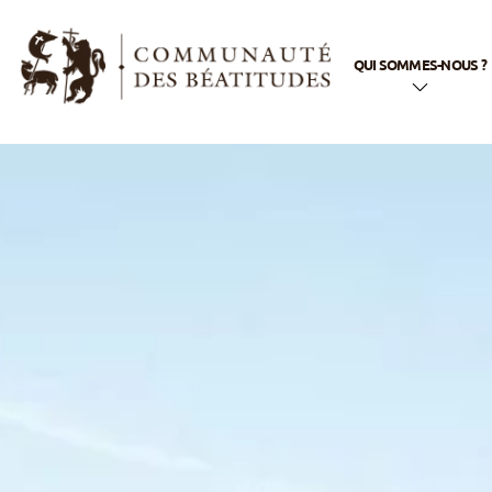
QUI SOMMES-NOUS ?
En quelques mots
Notre nom
Notre histoire
Notre appel
Notre spiritualité
Notre vie
apostolique
La famille
Béatitudes