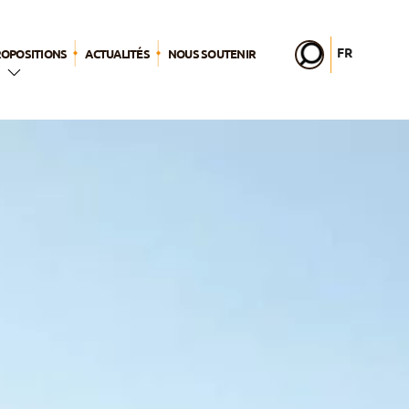
FR
ROPOSITIONS
ACTUALITÉS
NOUS SOUTENIR
EN
DE
IT
2026
PL
PT
a
ES
lic
HU
nages
er –
s
sa vie
lle
ps pour Dieu