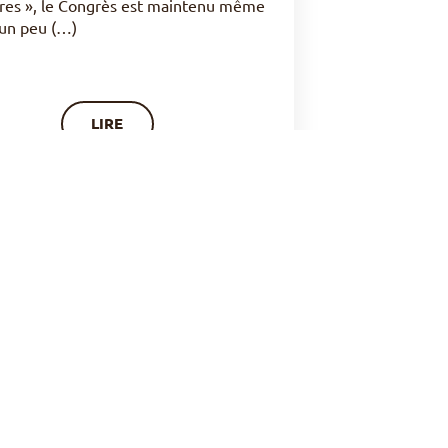
ires », le Congrès est maintenu même
a un peu (…)
LIRE
ANNÉE DE « STAGE » POUR
IER L’APPEL AUX BÉATITUDES