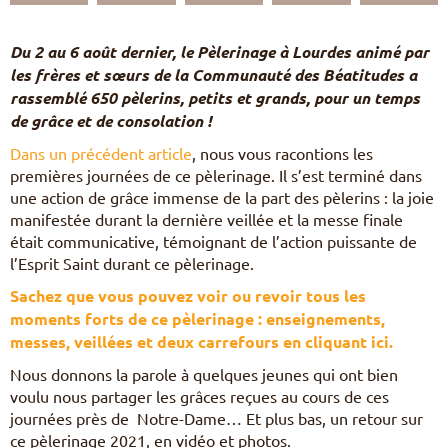
Pèlerinages
FR
Du 2 au 6 août dernier, le Pèlerinage à Lourdes animé par
S’engager – missions
les frères et sœurs de la Communauté des Béatitudes a
EN
rassemblé 650 pèlerins, petits et grands, pour un temps
DE
Nourrir sa vie spirituelle
IT
de grâce et de consolation !
Du temps pour Dieu
PL
Dans un précédent article
, nous vous racontions les
PT
premières journées de ce pèlerinage. Il s’est terminé dans
ES
une action de grâce immense de la part des pèlerins : la joie
HU
manifestée durant la dernière veillée et la messe finale
était communicative, témoignant de l’action puissante de
l’Esprit Saint durant ce pèlerinage.
Sachez que vous pouvez voir ou revoir tous les
moments forts de ce pèlerinage : enseignements,
messes, veillées et deux carrefours en cliquant ici.
Nous donnons la parole à quelques jeunes qui ont bien
voulu nous partager les grâces reçues au cours de ces
journées près de Notre-Dame… Et plus bas, un retour sur
ce pèlerinage 2021, en vidéo et photos.