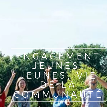
Pèlerinages
FR
S’engager – missions
EN
DE
Nourrir sa vie spirituelle
IT
Du temps pour Dieu
PL
PT
ES
HU
ENGAGEMENT
JEUNES
,
JEUNES
,
VIE
DE LA
COMMUNAUTÉ