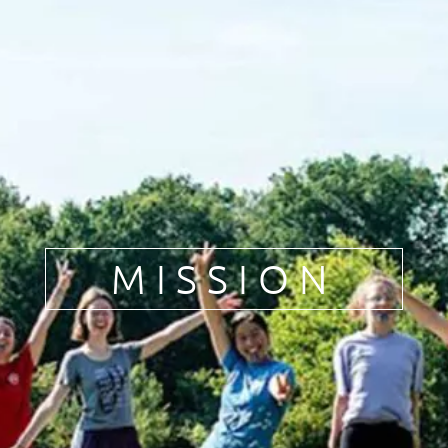
Pèlerinages
FR
S’engager – missions
EN
DE
Nourrir sa vie spirituelle
IT
Du temps pour Dieu
PL
PT
ES
HU
MISSION