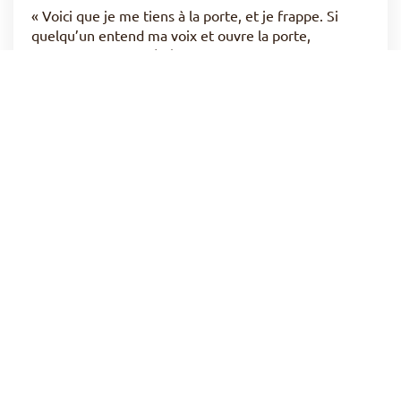
« Voici que je me tiens à la porte, et je frappe. Si
quelqu’un entend ma voix et ouvre la porte,
j’entrerai chez lui ; (…)
LA TRANSFIGURATION, UN AVANT-GOÛT
DU CIEL