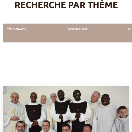
RECHERCHE PAR THÈME
TÉMOIGNAGES
VIE D'ORAISON
MI