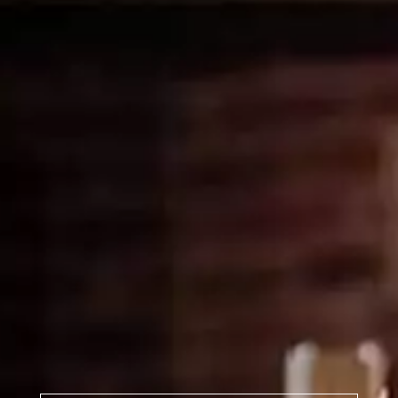
Pèlerinages
FR
S’engager – missions
EN
DE
Nourrir sa vie spirituelle
IT
Du temps pour Dieu
PL
PT
ES
HU