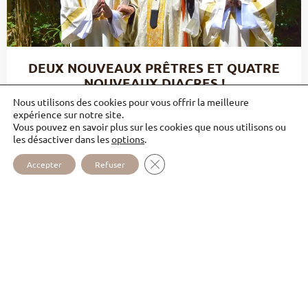
DEUX NOUVEAUX PRÊTRES ET QUATRE
NOUVEAUX DIACRES !
Nous utilisons des cookies pour vous offrir la meilleure
Le 30 juin à Blagnac, les frères Pierre-Marie de
expérience sur notre site.
l’Eucharistie et Jean de la Miséricorde ont été
Vous pouvez en savoir plus sur les cookies que nous utilisons ou
les désactiver dans les
options
.
ordonnés diacres par Mgr Le Gall, Archevêque (…)
FERMER LA BANNIÈRE DES COOKI
Accepter
Refuser