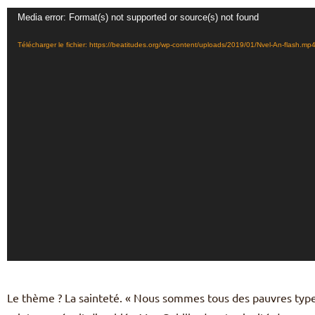
Lecteur
Media error: Format(s) not supported or source(s) not found
vidéo
Télécharger le fichier: https://beatitudes.org/wp-content/uploads/2019/01/Nvel-An-flash.m
Le thème ? La sainteté. « Nous sommes tous des pauvres types