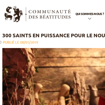
QUI SOMMES-NOUS ?
En quelques mots
300 SAINTS EN PUISSANCE POUR LE NOU
Notre nom
PUBLIÉ LE
08/01/2019
Notre histoire
Notre appel
Notre spiritualité
Notre vie
apostolique
La famille
Béatitudes