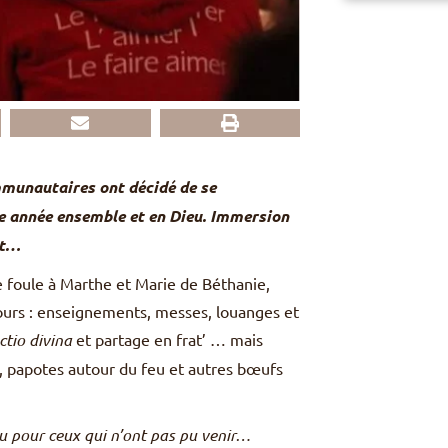
mmunautaires ont décidé de se
le année ensemble et en Dieu. Immersion
st…
e foule à Marthe et Marie de Béthanie,
jours : enseignements, messes, louanges et
ectio divina
et partage en frat’ … mais
ête, papotes autour du feu et autres bœufs
çu pour ceux qui n’ont pas pu venir…