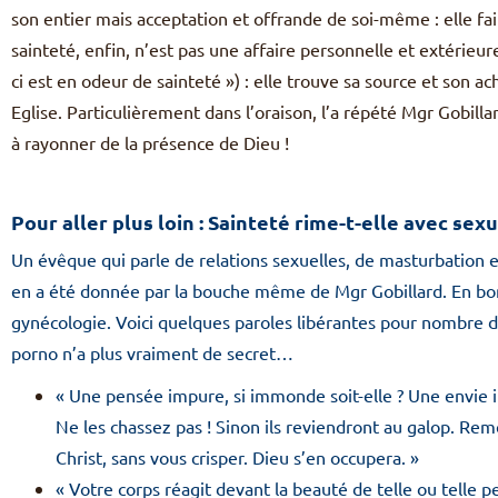
son entier mais acceptation et offrande de soi-même : elle fait,
sainteté, enfin, n’est pas une affaire personnelle et extérieure
ci est en odeur de sainteté ») : elle trouve sa source et son 
Eglise. Particulièrement dans l’oraison, l’a répété Mgr Gobilla
à rayonner de la présence de Dieu !
Pour aller plus loin : Sainteté rime-t-elle avec sexu
Un évêque qui parle de relations sexuelles, de masturbation e
en a été donnée par la bouche même de Mgr Gobillard. En bon c
gynécologie. Voici quelques paroles libérantes pour nombre de
porno n’a plus vraiment de secret…
« Une pensée impure, si immonde soit-elle ? Une envie 
Ne les chassez pas ! Sinon ils reviendront au galop. Re
Christ, sans vous crisper. Dieu s’en occupera. »
« Votre corps réagit devant la beauté de telle ou telle p