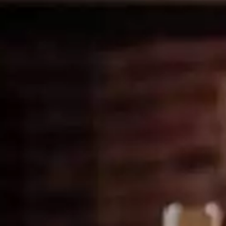
Pèlerinages
FR
S’engager – missions
EN
DE
Nourrir sa vie spirituelle
IT
Du temps pour Dieu
PL
PT
ES
HU