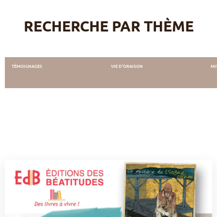
RECHERCHE PAR THÈME
TÉMOIGNAGES
VIE D'ORAISON
MI