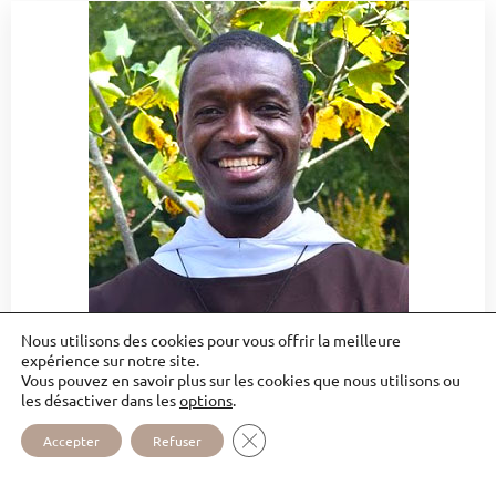
Nous utilisons des cookies pour vous offrir la meilleure
FR. JEAN-PAUL DU CHRIST RÉDEMPTEUR
expérience sur notre site.
Vous pouvez en savoir plus sur les cookies que nous utilisons ou
Le frère Jean-Paul a été ordonné prêtre le 26 juin
les désactiver dans les
options
.
2021 à Libreville (Gabon). Médecin de formation, Fr.
FERMER LA BANNIÈRE DES COOKI
Accepter
Refuser
Jean-Paul a senti l’appel du Christ (…)