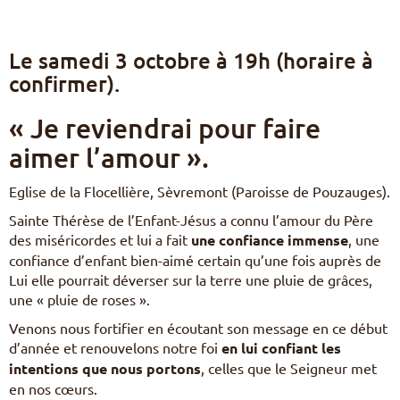
Pèlerinages
FR
S’engager – missions
Le samedi 3 octobre à 19h (horaire à
EN
confirmer).
DE
Nourrir sa vie spirituelle
IT
« Je reviendrai pour faire
Du temps pour Dieu
PL
PT
aimer l’amour ».
ES
HU
Eglise de la Flocellière, Sèvremont (Paroisse de Pouzauges).
Sainte Thérèse de l’Enfant-Jésus a connu l’amour du Père
des miséricordes et lui a fait
une confiance immense
, une
confiance d’enfant bien-aimé certain qu’une fois auprès de
Lui elle pourrait déverser sur la terre une pluie de grâces,
une « pluie de roses ».
Venons nous fortifier en écoutant son message en ce début
d’année et renouvelons notre foi
en lui confiant les
intentions que nous portons
, celles que le Seigneur met
en nos cœurs.