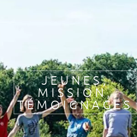
Pèlerinages
FR
S’engager – missions
EN
DE
Nourrir sa vie spirituelle
IT
Du temps pour Dieu
PL
PT
ES
HU
JEUNES
,
MISSION
,
TÉMOIGNAGES