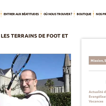
ENTRER AUX BÉATITUDES
OÙ NOUS TROUVER ?
BOUTIQUE
NOS P
L’été 
 LES TERRAINS DE FOOT ET
Agend
Par pub
Pèleri
Mission
,
S
S’engag
mission
Nourrir 
spiritue
Actualité d
Du tem
Evangélisa
Vacances