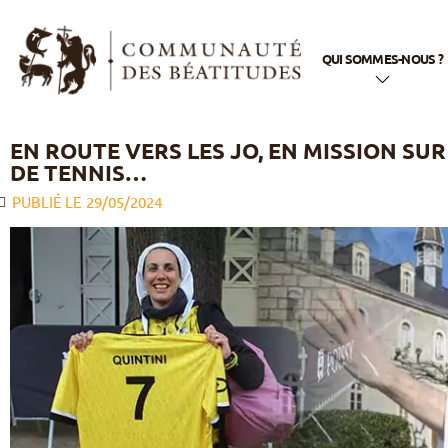
QUI SOMMES-NOUS ?
En quelques mots
EN ROUTE VERS LES JO, EN MISSION SUR
DE TENNIS…
Notre nom
PUBLIÉ LE
29/05/2024
Notre histoire
Notre appel
Notre spiritualité
Notre vie
apostolique
La famille
Béatitudes