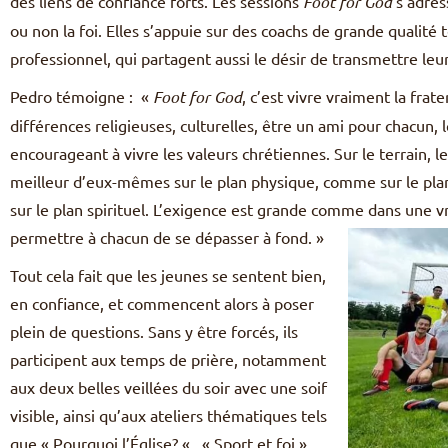
des liens de confiance forts. Les sessions
Foot for God
s’adres
ou non la foi. Elles s’appuie sur des coachs de grande qualité
professionnel, qui partagent aussi le désir de transmettre leu
Pedro témoigne : «
Foot for God
, c’est vivre vraiment la frate
différences religieuses, culturelles, être un ami pour chacun, l
encourageant à vivre les valeurs chrétiennes. Sur le terrain, l
meilleur d’eux-mêmes sur le plan physique, comme sur le plan c
sur le plan spirituel. L’exigence est grande comme dans une v
permettre à chacun de se dépasser à fond. »
Tout cela fait que les jeunes se sentent bien,
en confiance, et commencent alors à poser
plein de questions. Sans y être forcés, ils
participent aux temps de prière, notamment
aux deux belles veillées du soir avec une soif
visible, ainsi qu’aux ateliers thématiques tels
que « Pourquoi l’Église? « , « Sport et foi »,