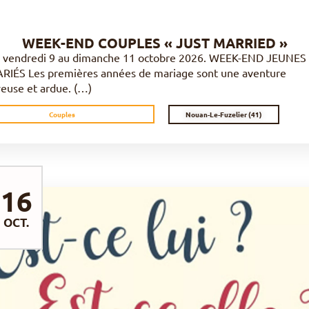
WEEK-END COUPLES « JUST MARRIED »
 vendredi 9 au dimanche 11 octobre 2026. WEEK-END JEUNES
RIÉS Les premières années de mariage sont une aventure
yeuse et ardue. (…)
Nouan-Le-Fuzelier (41)
Couples
16
OCT.
DÉCOUVRIR