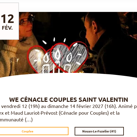
12
FÉV.
DÉCOUVRIR
WE CÉNACLE COUPLES SAINT VALENTIN
 vendredi 12 (19h) au dimanche 14 février 2027 (16h). Animé p
ex et Maud Lauriot-Prévost (Cénacle pour Couples) et la
mmunauté (…)
Nouan-Le-Fuzelier (41)
Couples