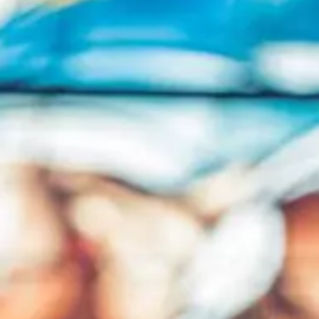
Pèlerinages
FR
S’engager – missions
EN
DE
Nourrir sa vie spirituelle
IT
Du temps pour Dieu
PL
PT
ES
HU