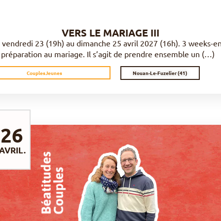
VERS LE MARIAGE III
 vendredi 23 (19h) au dimanche 25 avril 2027 (16h). 3 weeks-e
 préparation au mariage. Il s’agit de prendre ensemble un (…)
Nouan-Le-Fuzelier (41)
Couples
Jeunes
26
AVRIL.
DÉCOUVRIR