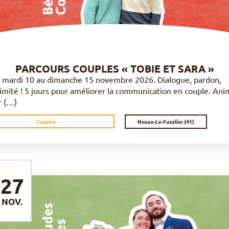
PARCOURS COUPLES « TOBIE ET SARA »
 mardi 10 au dimanche 15 novembre 2026. Dialogue, pardon,
timité ! 5 jours pour améliorer la communication en couple. An
r (…)
Nouan-Le-Fuzelier (41)
Couples
27
NOV.