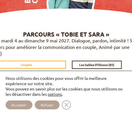
PARCOURS « TOBIE ET SARA »
 mardi 4 au dimanche 9 mai 2027. Dialogue, pardon, intimité ! 
urs pour améliorer la communication en couple, Animé par une
)
Les Sables D'Olonne (85)
Couples
Nous utilisons des cookies pour vous offrir la meilleure
expérience sur notre site.
Vous pouvez en savoir plus sur les cookies que nous utilisons ou
les désactiver dans les
options
.
14
FERMER LA BANNIÈRE DES COOKI
Accepter
Refuser
MAI
DÉCOUVRIR