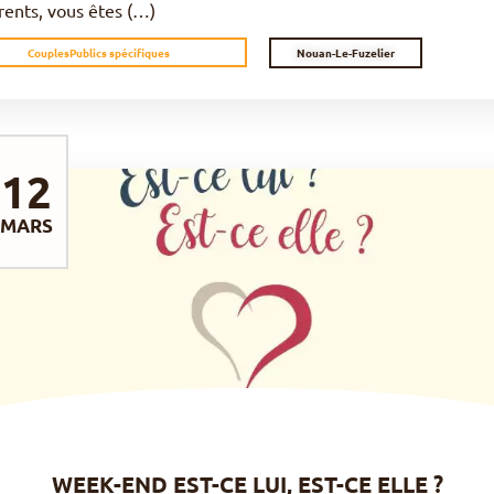
rents, vous êtes (…)
Nouan-Le-Fuzelier
Couples
Publics spécifiques
12
MARS
DÉCOUVRIR
WEEK-END EST-CE LUI, EST-CE ELLE ?