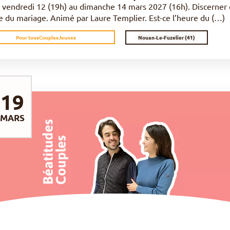
 vendredi 12 (19h) au dimanche 14 mars 2027 (16h). Discerner
e du mariage. Animé par Laure Templier. Est-ce l’heure du (…)
Nouan-Le-Fuzelier (41)
Pour tous
Couples
Jeunes
19
MARS
DÉCOUVRIR