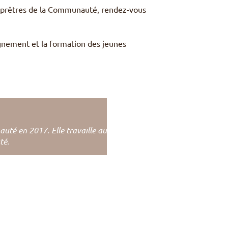
et prêtres de la Communauté, rendez-vous
gnement et la formation des jeunes
auté en 2017. Elle travaille au
té.