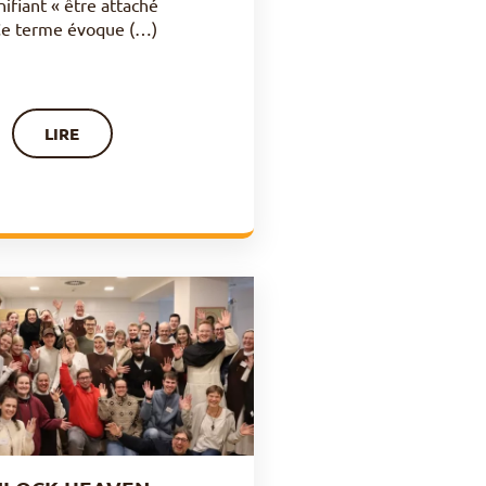
ifiant « être attaché
Ce terme évoque (…)
LIRE