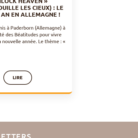
NLOCK HEAVEN »
UILLE LES CIEUX) : LE
AN EN ALLEMAGNE !
nis à Paderborn (Allemagne) à
é des Béatitudes pour vivre
a nouvelle année. Le thème : «
LIRE
ETTERS