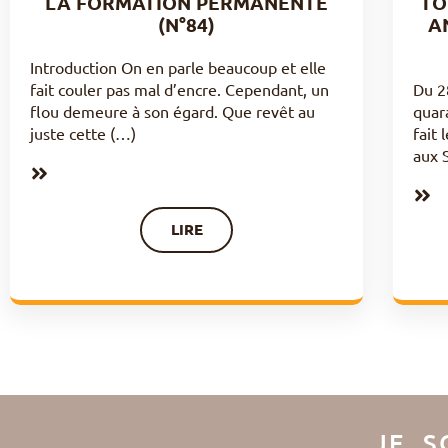
LA FORMATION PERMANENTE
TO
(N°84)
A
Introduction On en parle beaucoup et elle
fait couler pas mal d’encre. Cependant, un
Du 2
flou demeure à son égard. Que revêt au
quar
juste cette (…)
fait 
aux 
LIRE
JE S