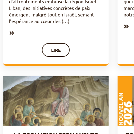
d’affrontements embrase la région Israël-
guerr
Liban, des initiatives concrètes de paix
marq
émergent malgré tout en Israël, semant
notr
l’espérance au cœur des (…)
LIRE