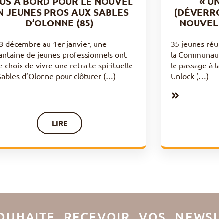
US À BORD POUR LE NOUVEL
« U
N JEUNES PROS AUX SABLES
(DÉVERRO
D’OLONNE (85)
NOUVEL 
8 décembre au 1er janvier, une
35 jeunes réu
antaine de jeunes professionnels ont
la Communaut
le choix de vivre une retraite spirituelle
le passage à l
Sables-d’Olonne pour clôturer (…)
Unlock (…)
LIRE
OUHAITE RECEVOIR VOS NEWSL