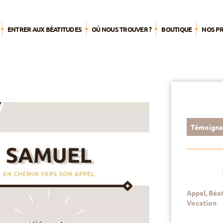
ENTRER AUX BÉATITUDES
OÙ NOUS TROUVER ?
BOUTIQUE
NOS P
L’été 
Agend
Par pub
Pèleri
Témoigna
S’engag
mission
Nourrir 
spiritue
Appel
,
Béat
Du tem
Vocation