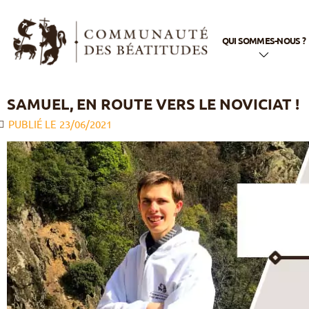
QUI SOMMES-NOUS ?
En quelques mots
SAMUEL, EN ROUTE VERS LE NOVICIAT !
Notre nom
PUBLIÉ LE
23/06/2021
Notre histoire
Notre appel
Notre spiritualité
Notre vie
apostolique
La famille
Béatitudes