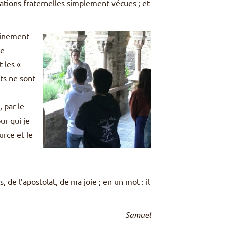
lations fraternelles simplement vécues ; et
leinement
de
 les «
nts ne sont
, par le
ur qui je
urce et le
, de l’apostolat, de ma joie ; en un mot : il
Samuel