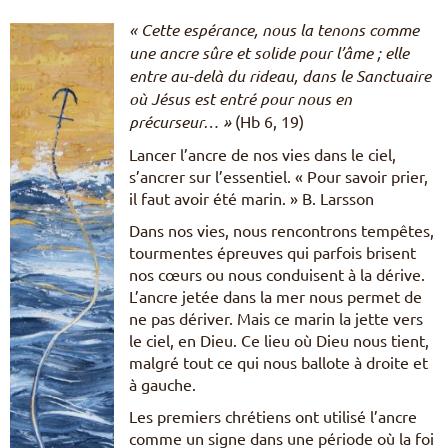
Pèlerinages
« Cette espérance, nous la tenons comme
FR
une ancre sûre et solide pour l’âme ; elle
S’engager – missions
entre au-delà du rideau, dans le Sanctuaire
EN
DE
où Jésus est entré pour nous en
Nourrir sa vie spirituelle
IT
précurseur… »
(Hb 6, 19)
Du temps pour Dieu
PL
Lancer l’ancre de nos vies dans le ciel,
PT
s’ancrer sur l’essentiel. « Pour savoir prier,
ES
HU
il faut avoir été marin. » B. Larsson
Dans nos vies, nous rencontrons tempêtes,
tourmentes épreuves qui parfois brisent
nos cœurs ou nous conduisent à la dérive.
L’ancre jetée dans la mer nous permet de
ne pas dériver. Mais ce marin la jette vers
le ciel, en Dieu. Ce lieu où Dieu nous tient,
malgré tout ce qui nous ballote à droite et
à gauche.
Les premiers chrétiens ont utilisé l’ancre
comme un signe dans une période où la foi