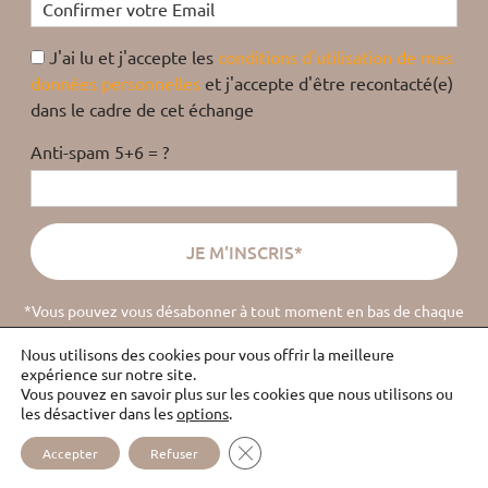
J'ai lu et j'accepte les
conditions d'utilisation de mes
données personnelles
et j'accepte d'être recontacté(e)
dans le cadre de cet échange
Anti-spam 5+6 = ?
*Vous pouvez vous désabonner à tout moment en bas de chaque
email
(
lire la politique de confidentialité
).
Nous utilisons des cookies pour vous offrir la meilleure
expérience sur notre site.
Vous pouvez en savoir plus sur les cookies que nous utilisons ou
les désactiver dans les
options
.
ÉCOUTE
PLAN DU
MENTIONS
CONTACT
FERMER LA BANNIÈRE DES COOKI
ABUS
SITE
LÉGALES
Accepter
Refuser