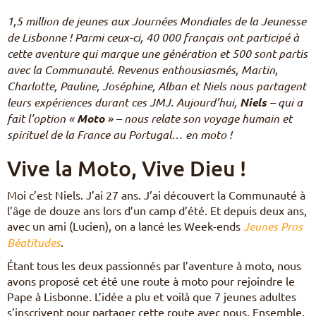
Pèlerinages
1,5 million de jeunes aux Journées Mondiales de la Jeunesse
FR
de Lisbonne ! Parmi ceux-ci, 40 000 français ont participé à
S’engager – missions
cette aventure qui marque une génération et 500 sont partis
EN
DE
avec la Communauté. Revenus enthousiasmés, Martin,
Nourrir sa vie spirituelle
IT
Charlotte, Pauline, Joséphine, Alban et Niels nous partagent
Du temps pour Dieu
PL
leurs expériences durant ces JMJ. Aujourd’hui,
Niels
– qui a
PT
fait l’option «
Moto
» – nous relate son voyage humain et
ES
spirituel de la France au Portugal… en moto !
HU
Vive la Moto, Vive Dieu !
Moi c’est Niels. J’ai 27 ans. J’ai découvert la Communauté à
l’âge de douze ans lors d’un camp d’été. Et depuis deux ans,
avec un ami (Lucien), on a lancé les Week-ends
Jeunes Pros
Béatitudes
.
Étant tous les deux passionnés par l’aventure à moto, nous
avons proposé cet été une route à moto pour rejoindre le
Pape à Lisbonne. L’idée a plu et voilà que 7 jeunes adultes
s’inscrivent pour partager cette route avec nous. Ensemble,