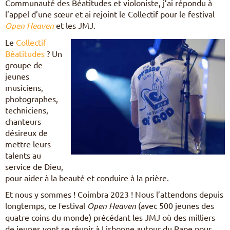
Communauté des Béatitudes et violoniste, j’ai répondu à
l’appel d’une sœur et ai rejoint le Collectif pour le festival
Open Heaven
et les JMJ.
Le
Collectif
Béatitudes
? Un
groupe de
jeunes
musiciens,
photographes,
techniciens,
chanteurs
désireux de
mettre leurs
talents au
service de Dieu,
pour aider à la beauté et conduire à la prière.
Et nous y sommes ! Coimbra 2023 ! Nous l’attendons depuis
longtemps, ce festival
Open Heaven
(avec 500 jeunes des
quatre coins du monde) précédant les JMJ où des milliers
de jeunes vont se réunir à Lisbonne autour du Pape pour