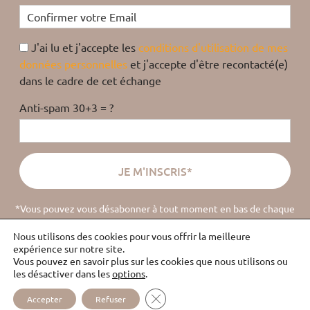
J'ai lu et j'accepte les
conditions d'utilisation de mes
données personnelles
et j'accepte d'être recontacté(e)
dans le cadre de cet échange
Anti-spam 30+3 = ?
*Vous pouvez vous désabonner à tout moment en bas de chaque
email
(
lire la politique de confidentialité
).
Nous utilisons des cookies pour vous offrir la meilleure
expérience sur notre site.
Vous pouvez en savoir plus sur les cookies que nous utilisons ou
les désactiver dans les
options
.
ÉCOUTE
PLAN DU
MENTIONS
CONTACT
FERMER LA BANNIÈRE DES COOKI
ABUS
SITE
LÉGALES
Accepter
Refuser