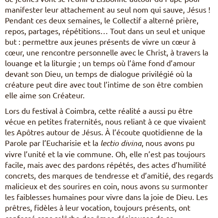
manifester leur attachement au seul nom qui sauve, Jésus !
Pendant ces deux semaines, le Collectif a alterné prière,
repos, partages, répétitions… Tout dans un seul et unique
but : permettre aux jeunes présents de vivre un cœur à
cœur, une rencontre personnelle avec le Christ, à travers la
louange et la liturgie ; un temps où l’âme fond d’amour
devant son Dieu, un temps de dialogue privilégié où la
créature peut dire avec tout l’intime de son être combien
elle aime son Créateur.
Lors du festival à Coimbra, cette réalité a aussi pu être
vécue en petites fraternités, nous reliant à ce que vivaient
les Apôtres autour de Jésus. À l’écoute quotidienne de la
Parole par l’Eucharisie et la
lectio divina
, nous avons pu
vivre l’unité et la vie commune. Oh, elle n’est pas toujours
facile, mais avec des pardons répétés, des actes d’humilité
concrets, des marques de tendresse et d’amitié, des regards
malicieux et des sourires en coin, nous avons su surmonter
les faiblesses humaines pour vivre dans la joie de Dieu. Les
prêtres, fidèles à leur vocation, toujours présents, ont
confessé sans relâche des âmes désireuses de se