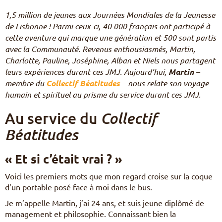
Pèlerinages
1,5 million de jeunes aux Journées Mondiales de la Jeunesse
FR
de Lisbonne ! Parmi ceux-ci, 40 000 français ont participé à
S’engager – missions
cette aventure qui marque une génération et 500 sont partis
EN
DE
avec la Communauté. Revenus enthousiasmés, Martin,
Nourrir sa vie spirituelle
IT
Charlotte, Pauline, Joséphine, Alban et Niels nous partagent
Du temps pour Dieu
PL
leurs expériences durant ces JMJ. Aujourd’hui,
Martin
–
PT
membre du
Collectif Béatitudes
– nous relate son voyage
ES
humain et spirituel au prisme du service durant ces JMJ.
HU
Au service du
Collectif
Béatitudes
« Et si c’était vrai ? »
Voici les premiers mots que mon regard croise sur la coque
d’un portable posé face à moi dans le bus.
Je m’appelle Martin, j’ai 24 ans, et suis jeune diplômé de
management et philosophie. Connaissant bien la