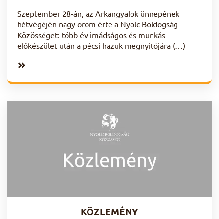
Szeptember 28-án, az Arkangyalok ünnepének
hétvégéjén nagy öröm érte a Nyolc Boldogság
Közösséget: több év imádságos és munkás
előkészület után a pécsi házuk megnyitójára (…)
KÖZLEMÉNY