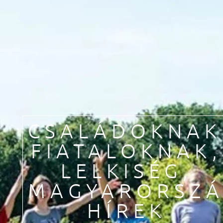
HU
FR
EN
DE
IT
PL
PT
ES
CSALÁDOKNAK
FIATALOKNAK
,
LELKISÉG
,
MAGYARORSZÁ
HÍREK