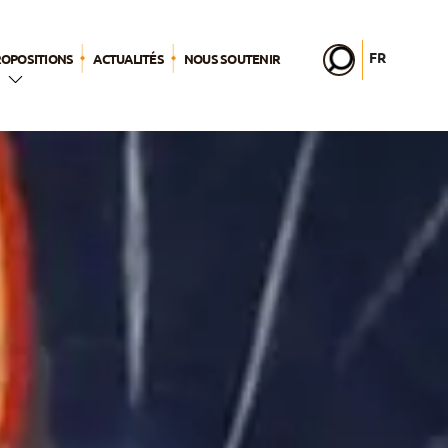
FR
ROPOSITIONS
ACTUALITÉS
NOUS SOUTENIR
EN
DE
IT
2026
PL
PT
a
ES
lic
HU
nages
er –
s
sa vie
lle
ps pour Dieu