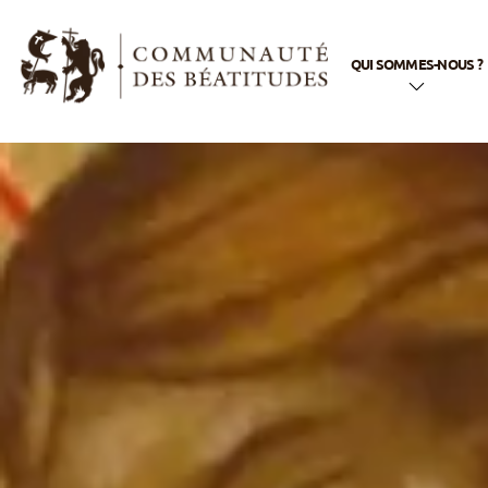
QUI SOMMES-NOUS ?
En quelques mots
Notre nom
Notre histoire
Notre appel
Notre spiritualité
Notre vie
apostolique
La famille
Béatitudes