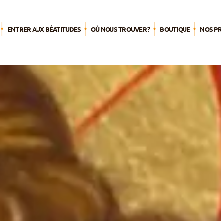
ENTRER AUX BÉATITUDES
OÙ NOUS TROUVER ?
BOUTIQUE
NOS P
L’été 
Agend
Par pub
Pèleri
S’engag
mission
Nourrir 
spiritue
Du tem