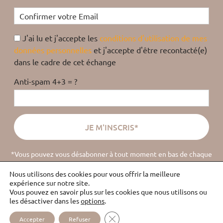
J'ai lu et j'accepte les
conditions d'utilisation de mes
données personnelles
et j'accepte d'être recontacté(e)
dans le cadre de cet échange
Anti-spam 4+3 = ?
*Vous pouvez vous désabonner à tout moment en bas de chaque
email
(
lire la politique de confidentialité
).
Nous utilisons des cookies pour vous offrir la meilleure
expérience sur notre site.
Vous pouvez en savoir plus sur les cookies que nous utilisons ou
les désactiver dans les
options
.
ÉCOUTE
PLAN DU
MENTIONS
CONTACT
FERMER LA BANNIÈRE DES COOKI
ABUS
SITE
LÉGALES
Accepter
Refuser