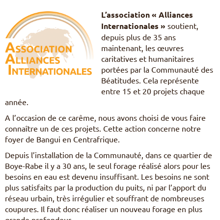
Pèlerinages
L’association « Alliances
FR
Internationales »
soutient,
S’engager – missions
depuis plus de 35 ans
EN
maintenant, les œuvres
DE
Nourrir sa vie spirituelle
IT
caritatives et humanitaires
Du temps pour Dieu
PL
portées par la Communauté des
PT
Béatitudes. Cela représente
ES
entre 15 et 20 projets chaque
HU
année.
A l’occasion de ce carême, nous avons choisi de vous faire
connaître un de ces projets. Cette action concerne notre
foyer de Bangui en Centrafrique.
Depuis l’installation de la Communauté, dans ce quartier de
Boye-Rabe il y a 30 ans, le seul forage réalisé alors pour les
besoins en eau est devenu insuffisant. Les besoins ne sont
plus satisfaits par la production du puits, ni par l’apport du
réseau urbain, très irrégulier et souffrant de nombreuses
coupures. Il faut donc réaliser un nouveau forage en plus
grande profondeur.