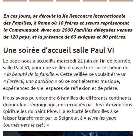
Pèlerinages
FR
En ces jours, se déroule la Xe Rencontre Internationale
S’engager – missions
des Familles, à Rome où 10 frères et sœurs représentent
EN
la Communauté. Avec eux 2000 familles déléguées venues
DE
Nourrir sa vie spirituelle
IT
de 120 pays, et la présence de 60 évêques et 80 prêtres.
Du temps pour Dieu
PL
PT
Une soirée d’accueil salle Paul VI
ES
HU
Le pape nous a accueillis mercredi 22 juin en fin de journée,
salle Paul VI, pour une veillée d’ouverture sur le thème de
« la beauté de la famille »
. Cette veillée se voulait être un
« Festival, une partition »
où se sont alternés musique,
expériences de vie, espaces de réflexion et de prière.
Nous avons pu entendre 6 familles de différents continents
donner leur témoignage, entrecoupés par des interventions
spirituelles du Saint Père. Il a exhorté les familles à se
laisser transformer par le Seigneur, à «
vivre les yeux
tournés vers le ciel ! »