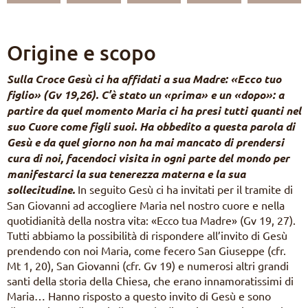
EN
DE
PL
PT
Origine e scopo
ES
HU
Sulla Croce Gesù ci ha affidati a sua Madre: «Ecco tuo
figlio» (Gv 19,26). C’è stato un «prima» e un «dopo»: a
partire da quel momento Maria ci ha presi tutti quanti nel
suo Cuore come figli suoi. Ha obbedito a questa parola di
Gesù e da quel giorno non ha mai mancato di prendersi
cura di noi, facendoci visita in ogni parte del mondo per
manifestarci la sua tenerezza materna e la sua
sollecitudine.
In seguito Gesù ci ha invitati per il tramite di
San Giovanni ad accogliere Maria nel nostro cuore e nella
quotidianità della nostra vita: «Ecco tua Madre» (Gv 19, 27).
Tutti abbiamo la possibilità di rispondere all’invito di Gesù
prendendo con noi Maria, come fecero San Giuseppe (cfr.
Mt 1, 20), San Giovanni (cfr. Gv 19) e numerosi altri grandi
santi della storia della Chiesa, che erano innamoratissimi di
Maria… Hanno risposto a questo invito di Gesù e sono