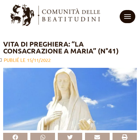
TOGG
CHI SIAMO?
VITA DI PREGHIERA: “LA
CONSACRAZIONE A MARIA” (N°41)
In breve
ENTRARE NELLE BEATITUDINI
PUBLIÉ LE
15/11/2022
Il nome
NOTIZIE
La nostra vocazione
LE NOSTRE PROPOSTE
La nostra spiritualità
COME AIUTARCI
La vita apostolica
La famiglia delle Beatitudini
La nostra storia
IT
FR