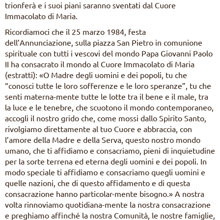
trionferà e i suoi piani saranno sventati dal Cuore
Immacolato di Maria.
Ricordiamoci che il 25 marzo 1984, festa
dell’Annunciazione, sulla piazza San Pietro in comunione
spirituale con tutti i vescovi del mondo Papa Giovanni Paolo
II ha consacrato il mondo al Cuore Immacolato di Maria
(estratti): «O Madre degli uomini e dei popoli, tu che
“conosci tutte le loro sofferenze e le loro speranze”, tu che
senti materna-mente tutte le lotte tra il bene e il male, tra
la luce e le tenebre, che scuotono il mondo contemporaneo,
accogli il nostro grido che, come mossi dallo Spirito Santo,
rivolgiamo direttamente al tuo Cuore e abbraccia, con
l’amore della Madre e della Serva, questo nostro mondo
umano, che ti affidiamo e consacriamo, pieni di inquietudine
per la sorte terrena ed eterna degli uomini e dei popoli. In
modo speciale ti affidiamo e consacriamo quegli uomini e
quelle nazioni, che di questo affidamento e di questa
consacrazione hanno particolar-mente bisogno.» A nostra
volta rinnoviamo quotidiana-mente la nostra consacrazione
e preghiamo affinché la nostra Comunità, le nostre famiglie,