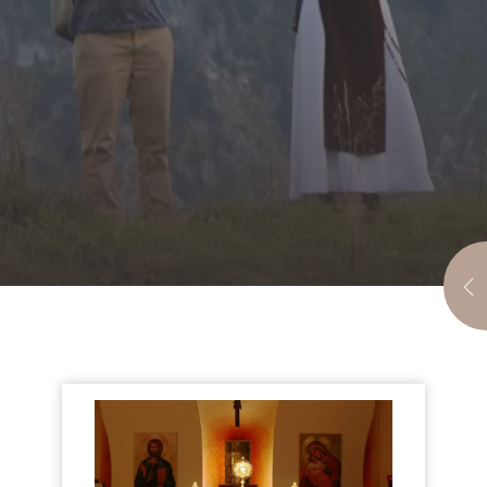
HU
FR
EN
DE
IT
PL
PT
ES