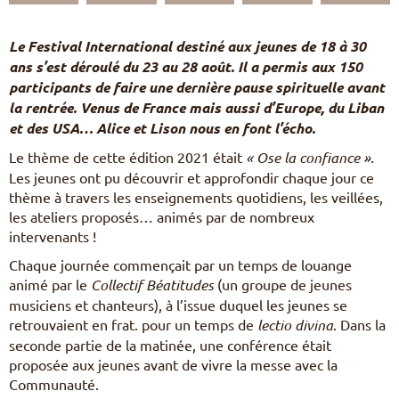
Pèlerinages
FR
Le Festival International destiné aux jeunes de 18 à 30
S’engager – missions
ans s’est déroulé du 23 au 28 août. Il a permis aux 150
EN
participants de faire une dernière pause spirituelle avant
DE
Nourrir sa vie spirituelle
IT
la rentrée. Venus de France mais aussi d’Europe, du Liban
Du temps pour Dieu
PL
et des USA… Alice et Lison nous en font l’écho.
PT
Le thème de cette édition 2021 était
« Ose la confiance ».
ES
HU
Les jeunes ont pu découvrir et approfondir chaque jour ce
thème à travers les enseignements quotidiens, les veillées,
les ateliers proposés… animés par de nombreux
intervenants !
Chaque journée commençait par un temps de louange
animé par le
Collectif Béatitudes
(un groupe de jeunes
musiciens et chanteurs), à l’issue duquel les jeunes se
retrouvaient en frat. pour un temps de
lectio divina
. Dans la
seconde partie de la matinée, une conférence était
proposée aux jeunes avant de vivre la messe avec la
Communauté.