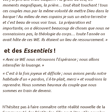
moments magnifiques, la pri
ère… tout était touchant ! tous
ces couples mus par la mê
me volonté de mettre Dieu dans la
barque ! Au milieu de mes copains je suis un extra-terrestre
et c
’
est beau de vous voir tous. La préparation est
importante, on a découvert beaucoup de choses que nous ne
connaissions pas, la théologie du corps… toute l
’
année on
avait hâte de ces WE. Ils étaient un lieu de ressourcement. »
et des
!
Essentiels
« Avec ce WE nous retrouvons l
’
Espérance ; nous allons
intensifier la louange. »
«
C
’
est à la fois joyeux et difficile ; nous avions perdu notre
habitude d
’
un «
pardon, s
’
il-te-plait, merci » et voudrions la
reprendre. Nous sommes heureux du couple
que nous
sommes en train de devenir.
N’hésitez pas à faire connaître cette réalité nouvelle de la
Communauté des Béatitudes. Elle peut être utile pour les