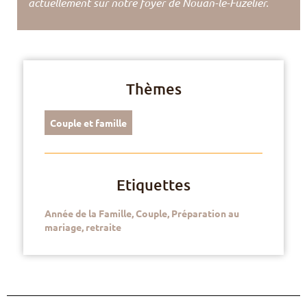
actuellement sur notre foyer de Nouan-le-Fuzelier.
Thèmes
Couple et famille
Etiquettes
Année de la Famille
,
Couple
,
Préparation au
mariage
,
retraite