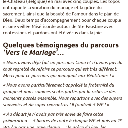
le-Château (Belgique) en mai avec cinq couples. Les topos
ont rappelé la vocation du mariage et la grâce du
sacrement, ainsi que la beauté de l’amour dans le plan de
Dieu. Deux temps d’accompagnement pour chaque couple
et une veillée Miséricorde autour de Ste Faustine avec
confessions et pardons ont été vécus dans la joie.
Quelques témoignages du parcours
‘Vers le Mariage’…
« Nous avions déjà fait un parcours Cana et n
’
avons pas du
tout regretté de refaire ce parcours qui est tr
ès différent.
Merci pour ce parcours qui manquait aux Bé
atitudes
! »
«
Nous avons particuli
èrement apprécié
la fraternité du
groupe et nous sommes sentis portés par la richesse des
moments passés ensemble. Nous repartons avec des supers
souvenirs et de super rencontres
! Il faudrait 5 WE ! »
«
Au départ je n
’
avais pas tr
ès envie de faire cette
er
préparation… 5 heures de route à chaque WE et puis au 1
WE j
’
ai pris une vraie claque… : la grâce du lieu, les