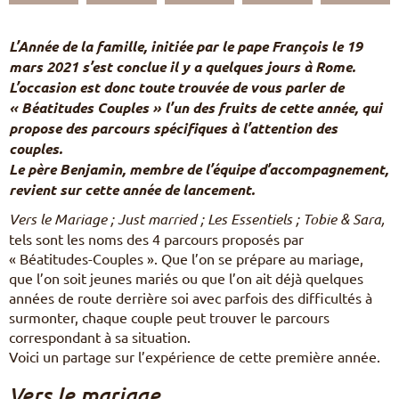
Pèlerinages
FR
L’Année de la famille, initiée par le pape François le 19
S’engager – missions
mars 2021 s’est conclue il y a quelques jours à Rome.
EN
L’occasion est donc toute trouvée de vous parler de
DE
Nourrir sa vie spirituelle
IT
« Béatitudes Couples » l’un des fruits de cette année, qui
Du temps pour Dieu
PL
propose des parcours spécifiques à l’attention des
PT
couples.
ES
Le père Benjamin, membre de l’équipe d’accompagnement,
HU
revient sur cette année de lancement.
Vers le Mariage
; Just married ; Les Essentiels ; Tobie & Sara,
tels sont les noms des 4 parcours proposés par
« Béatitudes-Couples ». Que l’on se prépare au mariage,
que l’on soit jeunes mariés ou que l’on ait déjà quelques
années de route derrière soi avec parfois des difficultés à
surmonter, chaque couple peut trouver le parcours
correspondant à sa situation.
Voici un partage sur l’expérience de cette première année.
Vers le mariage