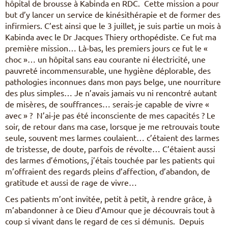
hôpital de brousse à Kabinda en RDC. Cette mission a pour
but d’y lancer un service de kinésithérapie et de former des
infirmiers. C’est ainsi que le 3 juillet, je suis partie un mois à
Kabinda avec le Dr Jacques Thiery orthopédiste. Ce fut ma
première mission… Là-bas, les premiers jours ce fut le «
choc »… un hôpital sans eau courante ni électricité, une
pauvreté incommensurable, une hygiène déplorable, des
pathologies inconnues dans mon pays belge, une nourriture
des plus simples… Je n’avais jamais vu ni rencontré autant
de misères, de souffrances… serais-je capable de vivre «
avec » ? N’ai-je pas été inconsciente de mes capacités ? Le
soir, de retour dans ma case, lorsque je me retrouvais toute
seule, souvent mes larmes coulaient… c’étaient des larmes
de tristesse, de doute, parfois de révolte… C’étaient aussi
des larmes d’émotions, j’étais touchée par les patients qui
m’offraient des regards pleins d’affection, d’abandon, de
gratitude et aussi de rage de vivre…
Ces patients m’ont invitée, petit à petit, à rendre grâce, à
m’abandonner à ce Dieu d’Amour que je découvrais tout à
coup si vivant dans le regard de ces si démunis. Depuis