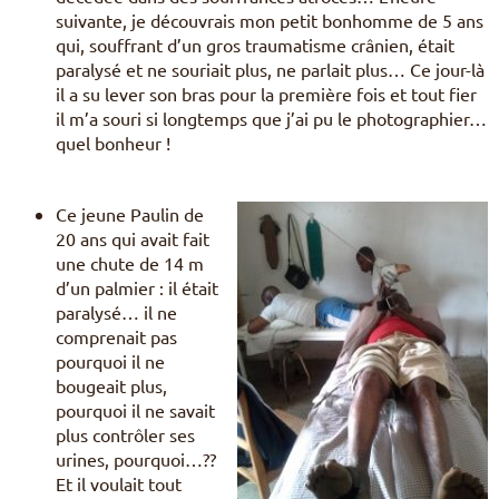
suivante, je découvrais mon petit bonhomme de 5 ans
qui, souffrant d’un gros traumatisme crânien, était
paralysé et ne souriait plus, ne parlait plus… Ce jour-là
il a su lever son bras pour la première fois et tout fier
il m’a souri si longtemps que j’ai pu le photographier…
quel bonheur !
Ce jeune Paulin de
20 ans qui avait fait
une chute de 14 m
d’un palmier : il était
paralysé… il ne
comprenait pas
pourquoi il ne
bougeait plus,
pourquoi il ne savait
plus contrôler ses
urines, pourquoi…??
Et il voulait tout