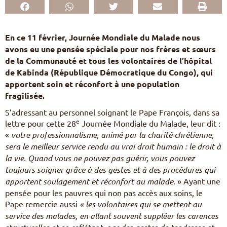
Pèlerinages
FR
S’engager – missions
En ce 11 février, Journée Mondiale du Malade nous
EN
avons eu une pensée spéciale pour nos frères et sœurs
DE
Nourrir sa vie spirituelle
IT
de la Communauté et tous les volontaires de l’hôpital
Du temps pour Dieu
PL
de Kabinda (République Démocratique du Congo), qui
PT
apportent soin et réconfort à une population
ES
fragilisée.
HU
S’adressant au personnel soignant le Pape François, dans sa
e
lettre pour cette 28
Journée Mondiale du Malade, leur dit :
«
votre professionnalisme, animé par la
charité
chrétienne,
sera le meilleur service rendu au vrai droit humain : le droit à
la vie. Quand vous ne pouvez pas guérir, vous pouvez
toujours soigner grâce à des gestes et à des procédures qui
apportent soulagement et réconfort au malade
. » Ayant une
pensée pour les pauvres qui non pas accès aux soins, le
Pape remercie aussi
« les volontaires qui se mettent au
service des malades, en allant souvent suppléer les carences