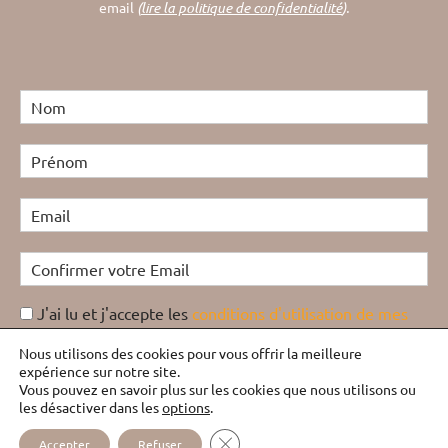
email
(
lire la politique de confidentialité
).
J'ai lu et j'accepte les
conditions d'utilisation de mes
données personnelles
et j'accepte d'être recontacté(e)
Nous utilisons des cookies pour vous offrir la meilleure
dans le cadre de cet échange
expérience sur notre site.
Vous pouvez en savoir plus sur les cookies que nous utilisons ou
Anti-spam 12+5 = ?
les désactiver dans les
options
.
FERMER LA BANNIÈRE DES COOKI
Accepter
Refuser