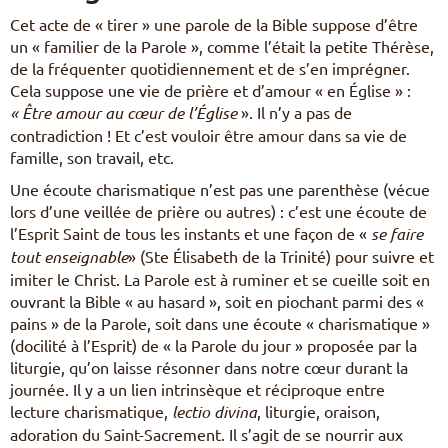
Cet acte de « tirer » une parole de la Bible suppose d’être
un « familier de la Parole », comme l’était la petite Thérèse,
de la fréquenter quotidiennement et de s’en imprégner.
Cela suppose une vie de prière et d’amour « en Église » :
« Être amour au cœur de l’Église
». Il n’y a pas de
contradiction ! Et c’est vouloir être amour dans sa vie de
famille, son travail, etc.
Une écoute charismatique n’est pas une parenthèse (vécue
lors d’une veillée de prière ou autres) : c’est une écoute de
l’Esprit Saint de tous les instants et une façon de «
se faire
tout enseignable
» (Ste Élisabeth de la Trinité) pour suivre et
imiter le Christ. La Parole est à ruminer et se cueille soit en
ouvrant la Bible « au hasard », soit en piochant parmi des «
pains » de la Parole, soit dans une écoute « charismatique »
(docilité à l’Esprit) de « la Parole du jour » proposée par la
liturgie, qu’on laisse résonner dans notre cœur durant la
journée. Il y a un lien intrinsèque et réciproque entre
lecture charismatique,
lectio divina
, liturgie, oraison,
adoration du Saint-Sacrement. Il s’agit de se nourrir aux