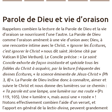
Pèlerinages
FR
S’engager – missions
Parole de Dieu et vie d’oraison
EN
DE
Nourrir sa vie spirituelle
Rappelons combien la lecture de la Parole de Dieu et la vie
IT
d’oraison se nourrissent l’une l’autre. La Parole de Dieu
Du temps pour Dieu
PL
PT
comme l’oraison amènent à une vie d’union avec Dieu, à
ES
une rencontre intime avec le Christ. «
Ignorer les Écritures,
HU
c’est ignorer le Christ »
nous dit saint Jérôme cité par
Vatican II (
Dei Verbum
). Le Concile précise : «
Le saint
Concile exhorte de façon insistante et spéciale tous les
fidèles du Christ à acquérir, par la lecture fréquente des
divines Écritures,
«
la science éminente de Jésus-Christ
»
(
Ph
3, 8)
». La Parole de Dieu incline donc à connaître, aimer et
suivre le Christ et nous donne des lumières sur ce chemin :
« Ta parole est une lampe, une lumière sur ma route »
(Ps
119, 105). Une « lumière », mais aussi une « rosée » !
Notons effectivement combien l’aide d’un verset, et
l’apport en général de la
lectio divina
, peuvent grandement