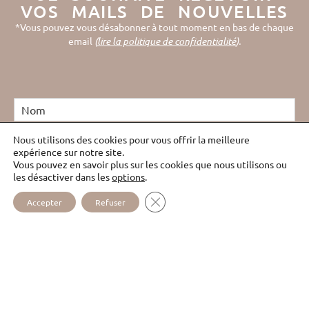
VOS MAILS DE NOUVELLES
*Vous pouvez vous désabonner à tout moment en bas de chaque
email
(
lire la politique de confidentialité
).
Nous utilisons des cookies pour vous offrir la meilleure
expérience sur notre site.
Vous pouvez en savoir plus sur les cookies que nous utilisons ou
les désactiver dans les
options
.
FERMER LA BANNIÈRE DES COOKI
Accepter
Refuser
J'ai lu et j'accepte les
conditions d'utilisation de mes
données personnelles
et j'accepte d'être recontacté(e)
dans le cadre de cet échange