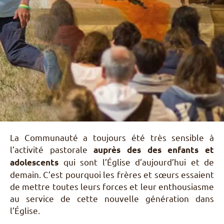
Pèlerinages
FR
S’engager – missions
EN
DE
Nourrir sa vie spirituelle
IT
Du temps pour Dieu
PL
PT
ES
HU
La Communauté a toujours été très sensible à
l’activité pastorale
auprès des des enfants et
qui sont l’Église d’aujourd’hui et de
adolescents
demain. C’est pourquoi les frères et sœurs essaient
de mettre toutes leurs forces et leur enthousiasme
au service de cette nouvelle génération dans
l’Église.