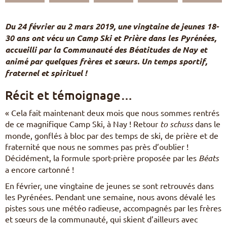
Pèlerinages
FR
Du 24 février au 2 mars 2019, une vingtaine de jeunes 18-
S’engager – missions
30 ans ont vécu un Camp Ski et Prière dans les Pyrénées,
EN
accueilli par la Communauté des Béatitudes de Nay et
DE
Nourrir sa vie spirituelle
IT
animé par quelques frères et sœurs. Un temps sportif,
Du temps pour Dieu
PL
fraternel et spirituel !
PT
ES
Récit et témoignage…
HU
« Cela fait maintenant deux mois que nous sommes rentrés
de ce magnifique Camp Ski, à Nay ! Retour
to schuss
dans le
monde, gonflés à bloc par des temps de ski, de prière et de
fraternité que nous ne sommes pas près d’oublier !
Décidément, la formule sport-prière proposée par les
Béats
a encore cartonné !
En février, une vingtaine de jeunes se sont retrouvés dans
les Pyrénées. Pendant une semaine, nous avons dévalé les
pistes sous une météo radieuse, accompagnés par les frères
et sœurs de la communauté, qui skient d’ailleurs avec