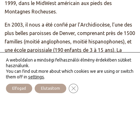
1999, dans le MidWest américain aux pieds des
Montagnes Rocheuses.
En 2003, il nous a été confié par l’Archidiocèse, l’une des
plus belles paroisses de Denver, comprenant près de 1500
familles (moitié anglophones, moitié hispanophones), et
une école paroissiale (190 enfants de 3 à 15 ans). La
Communauté s’occupe également d’un magnifique
A weboldalon a minőségi felhasználói élmény érdekében sütiket
használunk.
ermitage dans la montagne, dans 25 hectares de forêts
You can find out more about which cookies we are using or switch
(découvrir)
.
them off in
settings
.
Close GDPR Cookie Banner
Les missions ne manquent pas non plus, tant les
Elfogad
Elutasítom
catholiques ici sont accueillants, dynamiques et
intéressés par ce que la Communauté peut offrir
d’original et de nouveau. Nous avons donc des missions
dans tout le pays… qui a la taille d’un continent !