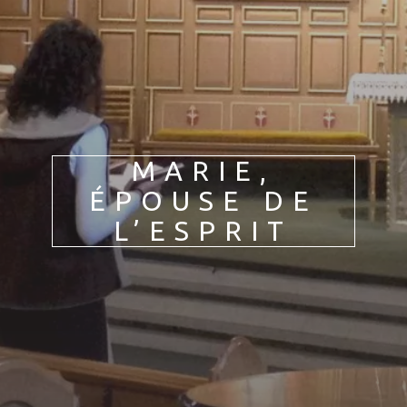
HU
FR
EN
DE
IT
PL
PT
ES
MARIE,
ÉPOUSE DE
L’ESPRIT