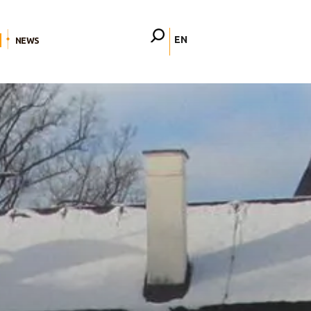
EN
NEWS
FR
DE
IT
PL
PT
ES
HU