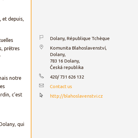
 et depuis,
Dolany, République Tchèque
tuelles
Komunita Blahoslavenství,
, prêtres
Dolany,
r
783 16 Dolany,
Česká republika
420/ 731 626 132
mais notre
les
Contact us
rdin, c’est
http://blahoslavenstvi.cz
Dolany, qui