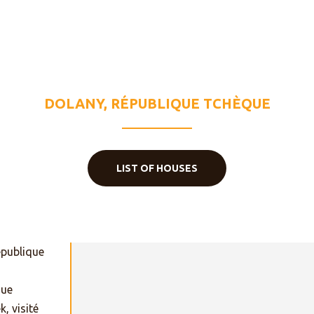
IE MÈRE DE L’U
DOLANY, RÉPUBLIQUE TCHÈQUE
LIST OF HOUSES
épublique
que
, visité