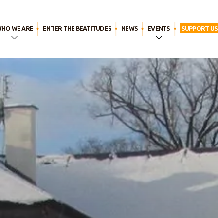
HO WE ARE
ENTER THE BEATITUDES
NEWS
EVENTS
SUPPORT US
In a Few
WYD LISBON
Words
Breaktime for
The Name
God
Our history
Our call
Our
spirituality
Our apostolic
life
The
Beatitudes
Family